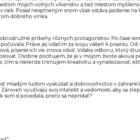
miestom mojich voľných víkendov a tiež miestom myšlien
plav riek. Posiaľ nesplneným snom však ostáva jazdenie na 
árom dobrého vínka.
dobrodružné príbehy rôznych protagonistov. Po čase som 
o počúvala. Práve jej vďačím za svoju vášeň k písaniu. O
ová, písanie ich vie znova oživiť. Vďaka odboru, ktorý š
lepšovať. Osobne pociťujem, že je v mojom živote akous
 čím si nielenže trénujem kreativitu a vynaliezavosť, ešt
sť mladým ľuďom vyskúšať si dobrovoľníctvo v zahraničí 
Zároveň využívajú svoj intelekt a vedomosti, aby sa zlepš
k som si povedala, prečo sa nepridať?
osť”