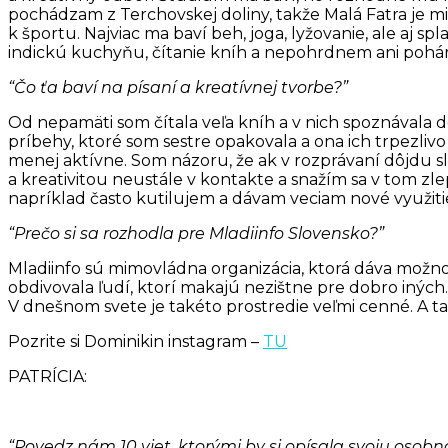
pochádzam z Terchovskej doliny, takže Malá Fatra je 
k športu. Najviac ma baví beh, joga, lyžovanie, ale aj s
indickú kuchyňu, čítanie kníh a nepohrdnem ani poh
“Čo ťa baví na písaní a kreatívnej tvorbe?”
Od nepamäti som čítala veľa kníh a v nich spoznávala 
príbehy, ktoré som sestre opakovala a ona ich trpezliv
menej aktívne. Som názoru, že ak v rozprávaní dôjdu sl
a kreativitou neustále v kontakte a snažím sa v tom z
napríklad často kutilujem a dávam veciam nové využitie,
“Prečo si sa rozhodla pre Mladiinfo Slovensko?”
Mladiinfo sú mimovládna organizácia, ktorá dáva možno
obdivovala ľudí, ktorí makajú nezištne pre dobro iných. 
V dnešnom svete je takéto prostredie veľmi cenné. A ta
Pozrite si Dominikin instagram –
TU
PATRÍCIA:
“Povedz nám 10 viet, ktorými by si opísala svoju osobn