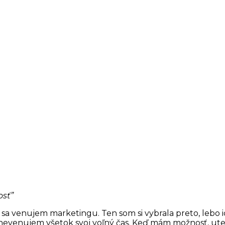
osť”
 sa venujem marketingu. Ten som si vybrala preto, lebo 
nevenujem všetok svoj voľný čas. Keď mám možnosť, ut