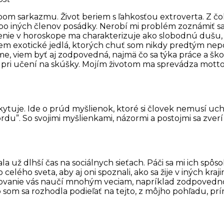
om sarkazmu. Život beriem s ľahkosťou extroverta. Z čoh
lebo iných členov posádky. Nerobí mi problém zoznámiť s
enie v horoskope ma charakterizuje ako slobodnú dušu,
jem exotické jedlá, ktorých chuť som nikdy predtým ne
, viem byť aj zodpovedná, najmä čo sa týka práce a ško
ri učení na skúšky. Mojím životom ma sprevádza motto:
skytuje. Ide o prúd myšlienok, ktoré si človek nemusí uch
du”. So svojimi myšlienkami, názormi a postojmi sa zverí
a už dlhší čas na sociálnych sieťach. Páči sa mi ich spô
 celého sveta, aby aj oni spoznali, ako sa žije v iných kra
vanie vás naučí mnohým veciam, napríklad zodpovednost
 som sa rozhodla podieľať na tejto, z môjho pohľadu, prí