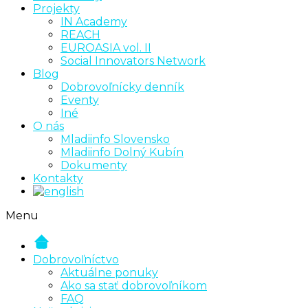
Projekty
IN Academy
REACH
EUROASIA vol. II
Social Innovators Network
Blog
Dobrovoľnícky denník
Eventy
Iné
O nás
Mladiinfo Slovensko
Mladiinfo Dolný Kubín
Dokumenty
Kontakty
Menu
Dobrovoľníctvo
Aktuálne ponuky
Ako sa stať dobrovoľníkom
FAQ