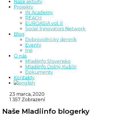
Naše aktivity
Projekty
IN Academy
REACH
EUROASIA vol. II
Social Innovators Network
Blog
Dobrovoľnícky denník
Eventy
Iné
O nás
Mladiinfo Slovensko
Mladiinfo Dolný Kubín
Dokumenty
Kontakty
23 marca, 2020
1 357
Zobrazení
Naše Mladiinfo blogerky