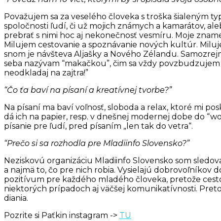
Považujem sa za veselého človeka s troška šialeným typ
spoločnosti ľudí, či už mojich známych a kamarátov, a
prebrať s nimi hoc aj nekonečnosť vesmíru. Moje znam
Milujem cestovanie a spoznávanie nových kultúr. Milu
snom je návšteva Aljašky a Nového Zélandu. Samozrejme
seba nazývam “makačkou”, čim sa vždy povzbudzujem p
neodkladaj na zajtra!”
“Čo ťa baví na písaní a kreatívnej tvorbe?”
Na písaní ma baví voľnosť, sloboda a relax, ktoré mi po
dá ich na papier, resp. v dnešnej modernej dobe do “wor
písanie pre ľudí, pred písaním „len tak do vetra“.
“Prečo si sa rozhodla pre Mladiinfo Slovensko?”
Neziskovú organizáciu Mladiinfo Slovensko som sledoval
a najmä to, čo pre nich robia. Vysielajú dobrovoľníkov do
pozitívum pre každého mladého človeka, pretože cesto
niektorých prípadoch aj väčšej komunikatívnosti. Preto
diania.
Pozrite si Paťkin instagram ->
TU