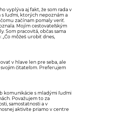
o vyplýva aj fakt, že som rada v
a s ľuďmi, ktorých nepoznám a
 čomu začínam pomaly veriť.
poznala. Mojím cestovateľským
ly. Som pracovitá, občas sama
 „Čo môžeš urobiť dnes,
ovať v hlave len pre seba, ale
 svojim čitateľom. Preferujem
sob komunikácie s mladými ľuďmi
jinách. Považujem to za
i, samostatnosti a v
nosnej aktivite priamo v centre