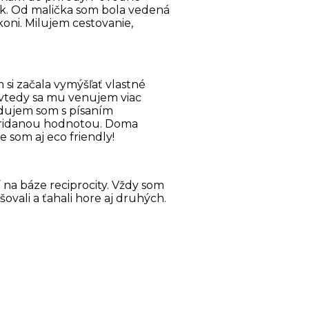
ok. Od malička som bola vedená
koni. Milujem cestovanie,
si začala vymýšľať vlastné
d vtedy sa mu venujem viac
tudujem som s písaním
i pridanou hodnotou. Doma
e som aj eco friendly!
na báze reciprocity. Vždy som
ovali a ťahali hore aj druhých.