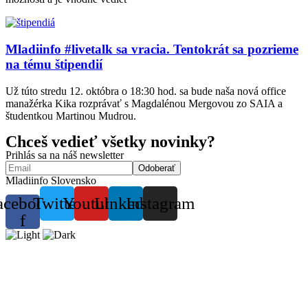
Mladiinfo #livetalk sa vracia. Tentokrát sa pozrieme
na tému štipendií
Už túto stredu 12. októbra o 18:30 hod. sa bude naša nová office
manažérka Kika rozprávať s Magdalénou Mergovou zo SAIA a
študentkou Martinou Mudrou.
Chceš vedieť všetky novinky?
Prihlás sa na náš newsletter
Mladiinfo Slovensko
acebook-
Twitter
Youtube
Linkedin
Instagram
f