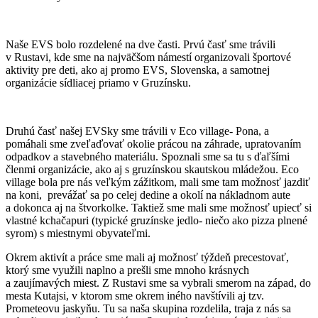
Naše EVS bolo rozdelené na dve časti. Prvú časť sme trávili
v Rustavi, kde sme na najväčšom námestí organizovali športové
aktivity pre deti, ako aj promo EVS, Slovenska, a samotnej
organizácie sídliacej priamo v Gruzínsku.
Druhú časť našej EVSky sme trávili v Eco village- Pona, a
pomáhali sme zveľaďovať okolie prácou na záhrade, upratovaním
odpadkov a stavebného materiálu. Spoznali sme sa tu s ďaľšími
členmi organizácie, ako aj s gruzínskou skautskou mládežou. Eco
village bola pre nás veľkým zážitkom, mali sme tam možnosť jazdiť
na koni, prevážať sa po celej dedine a okolí na nákladnom aute
a dokonca aj na štvorkolke. Taktiež sme mali sme možnosť upiecť si
vlastné kchačapuri (typické gruzínske jedlo- niečo ako pizza plnené
syrom) s miestnymi obyvateľmi.
Okrem aktivít a práce sme mali aj možnosť týždeň precestovať,
ktorý sme využili naplno a prešli sme mnoho krásnych
a zaujímavých miest. Z Rustavi sme sa vybrali smerom na západ, do
mesta Kutajsi, v ktorom sme okrem iného navštívili aj tzv.
Prometeovu jaskyňu. Tu sa naša skupina rozdelila, traja z nás sa