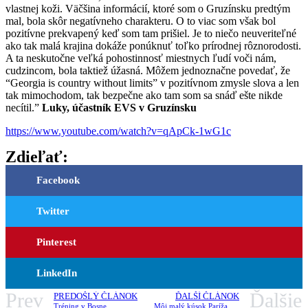
vlastnej koži. Väčšina informácií, ktoré som o Gruzínsku predtým
mal, bola skôr negatívneho charakteru. O to viac som však bol
pozitívne prekvapený keď som tam prišiel. Je to niečo neuveriteľné
ako tak malá krajina dokáže ponúknuť toľko prírodnej rôznorodosti.
A ta neskutočne veľká pohostinnosť miestnych ľudí voči nám,
cudzincom, bola taktiež úžasná. Môžem jednoznačne povedať, že
“Georgia is country without limits” v pozitívnom zmysle slova a len
tak mimochodom, tak bezpečne ako tam som sa snáď ešte nikde
necítil.”
Luky, účastník EVS v Gruzínsku
https://www.youtube.com/watch?v=qApCk-1wG1c
Zdieľať:
Facebook
Twitter
Pinterest
LinkedIn
Prev
Ďalšie
PREDOŠLÝ ČLÁNOK
ĎALŠÍ ČLÁNOK
Tréning v Bosne
Môj malý kúsok Paríža v Berlíne