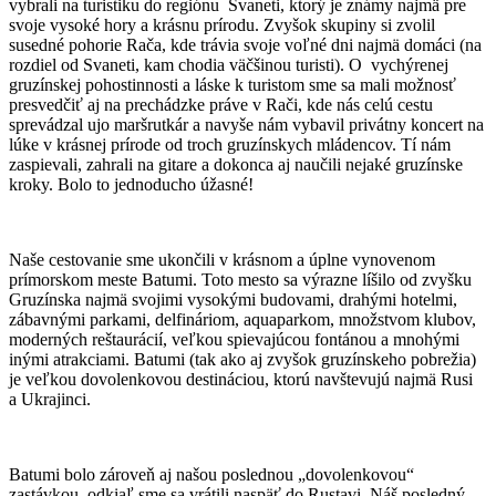
vybrali na turistiku do regiónu Svaneti, ktorý je známy najmä pre
svoje vysoké hory a krásnu prírodu. Zvyšok skupiny si zvolil
susedné pohorie Rača, kde trávia svoje voľné dni najmä domáci (na
rozdiel od Svaneti, kam chodia väčšinou turisti). O vychýrenej
gruzínskej pohostinnosti a láske k turistom sme sa mali možnosť
presvedčiť aj na prechádzke práve v Rači, kde nás celú cestu
sprevádzal ujo maršrutkár a navyše nám vybavil privátny koncert na
lúke v krásnej prírode od troch gruzínskych mládencov. Tí nám
zaspievali, zahrali na gitare a dokonca aj naučili nejaké gruzínske
kroky. Bolo to jednoducho úžasné!
Naše cestovanie sme ukončili v krásnom a úplne vynovenom
prímorskom meste Batumi. Toto mesto sa výrazne líšilo od zvyšku
Gruzínska najmä svojimi vysokými budovami, drahými hotelmi,
zábavnými parkami, delfináriom, aquaparkom, množstvom klubov,
moderných reštaurácií, veľkou spievajúcou fontánou a mnohými
inými atrakciami. Batumi (tak ako aj zvyšok gruzínskeho pobrežia)
je veľkou dovolenkovou destináciou, ktorú navštevujú najmä Rusi
a Ukrajinci.
Batumi bolo zároveň aj našou poslednou „dovolenkovou“
zastávkou, odkiaľ sme sa vrátili naspäť do Rustavi. Náš posledný