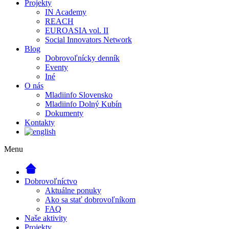
Projekty
IN Academy
REACH
EUROASIA vol. II
Social Innovators Network
Blog
Dobrovoľnícky denník
Eventy
Iné
O nás
Mladiinfo Slovensko
Mladiinfo Dolný Kubín
Dokumenty
Kontakty
Menu
Dobrovoľníctvo
Aktuálne ponuky
Ako sa stať dobrovoľníkom
FAQ
Naše aktivity
Projekty