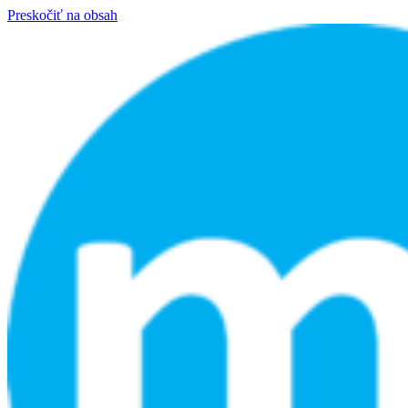
Preskočiť na obsah