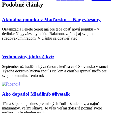
Podobné články
Aktuálna ponuka v Maďarsku – Nagyvázsony
Organizácia Fekete Sereg má pre teba opäť novú ponuku – v
dedinke Nagyvázsony blízko Balatonu, známej aj svojím
stredovekým hradom. V článku sa dozvieš viac
Vedomostný (dobro) kvíz
September už tradične býva časom, keď sa celé Slovensko v rámci
Týždňa dobrovoľníctva spojí s cieľom a chuťou spraviť niečo pre
svoju komunitu. Tento rok
Ako dopadol Mladiinfo #livetalk
Téma štipendií je dnes pre mladých ľudí – študentov, a najmä
maturantov, veľmi lákavá. Je však veľmi dôležité poznať svoje
možnosti a je vhodné vedieť