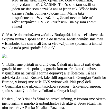
Keď sa ma teraz niekto opýta, ako bolo v Gruzínsku,
odpovedám hneď: ÚŽASNE. To, čo sme tam zažili za
jeden mesiac som nezažila ani za jeden rok. Všade bolo
krásne a ľudia boli neskutočne milí. Máme také
nespočetné množstvo zážitkov, že ani neviem kde mám
začať rozprávať. EVS v Gruzínsku? Išla by som znovu
a hneď.
Celé naše dobrodružstvo začalo v Budapešti, kde sa celá slovenská
skupina stretla a spolu nasadla do lietadla. Medzipristátie sme mali
v Istanbule, kde sme mali čas sa viac vzájomne spoznať, a taktiež
vznikla naša prvá spoločná foto 🙂
V Tbilisi sme pristáli na druhý deň. Čakali nás tam už naši dvaja
gruzínski mentori, spolu aj s gruzínskou maršrutkou (minibus,
v gruzínsku najčastejšia forma dopravy) a jej šoférom. Tá nás
odviezla do mesta Rustavi, kde sídli organizácia Georgian Youth for
Europe, v ktorej sme naše EVS vykonávali. Náš prvý deň
v Gruzínsku sme ukončili typickou večerou – takzvanou suprou,
spolu s ostatnými dobrovoľníkmi z rôznych krajín.
Nasledujúce 3 dni nás čakal on arrival tréning, v ktorom sme okrem
iného zažili aj mnoho teambuildingových aktivít. Sprevádzali nás
ním trénerky z Ruska Natalia a Ruzanna.