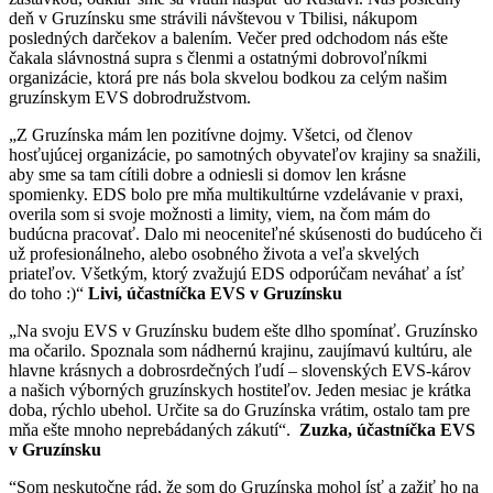
deň v Gruzínsku sme strávili návštevou v Tbilisi, nákupom
posledných darčekov a balením. Večer pred odchodom nás ešte
čakala slávnostná supra s členmi a ostatnými dobrovoľníkmi
organizácie, ktorá pre nás bola skvelou bodkou za celým našim
gruzínskym EVS dobrodružstvom.
„Z Gruzínska mám len pozitívne dojmy. Všetci, od členov
hosťujúcej organizácie, po samotných obyvateľov krajiny sa snažili,
aby sme sa tam cítili dobre a odniesli si domov len krásne
spomienky. EDS bolo pre mňa multikultúrne vzdelávanie v praxi,
overila som si svoje možnosti a limity, viem, na čom mám do
budúcna pracovať. Dalo mi neoceniteľné skúsenosti do budúceho či
už profesionálneho, alebo osobného života a veľa skvelých
priateľov. Všetkým, ktorý zvažujú EDS odporúčam neváhať a ísť
do toho :)“
Livi, účastníčka EVS v Gruzínsku
„Na svoju EVS v Gruzínsku budem ešte dlho spomínať. Gruzínsko
ma očarilo. Spoznala som nádhernú krajinu, zaujímavú kultúru, ale
hlavne krásnych a dobrosrdečných ľudí – slovenských EVS-károv
a našich výborných gruzínskych hostiteľov. Jeden mesiac je krátka
doba, rýchlo ubehol. Určite sa do Gruzínska vrátim, ostalo tam pre
mňa ešte mnoho neprebádaných zákutí“.
Zuzka, účastníčka EVS
v Gruzínsku
“Som neskutočne rád, že som do Gruzínska mohol ísť a zažiť ho na