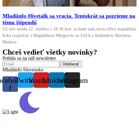
Mladiinfo #livetalk sa vracia. Tentokrát sa pozrieme na
tému štipendií
Už túto stredu 12. októbra o 18:30 hod. sa bude naša nová office manažérka
Kika rozprávať s Magdalénou Mergovou zo SAIA a študentkou Martinou
Mudrou.
Chceš vedieť všetky novinky?
Prihlás sa na náš newsletter
Mladiinfo Slovensko
acebook-
Twitter
Youtube
Linkedin
Instagram
f