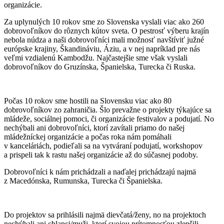
organizácie.
Za uplynulých 10 rokov sme zo Slovenska vyslali viac ako 260
dobrovoľníkov do rôznych kútov sveta. O pestrosť výberu krajín
nebola núdza a naši dobrovoľníci mali možnosť navštíviť južné
európske krajiny, Škandináviu, Áziu, a v nej napríklad pre nás
veľmi vzdialenú Kambodžu. Najčastejšie sme však vyslali
dobrovoľníkov do Gruzínska, Španielska, Turecka či Ruska.
Počas 10 rokov sme hostili na Slovensku viac ako 80
dobrovoľníkov zo zahraničia. Šlo prevažne o projekty týkajúce sa
mládeže, sociálnej pomoci, či organizácie festivalov a podujatí. No
nechýbali ani dobrovoľníci, ktorí zavítali priamo do našej
mládežníckej organizácie a počas roka nám pomáhali
v kanceláriách, podieľali sa na vytváraní podujatí, workshopov
a prispeli tak k rastu našej organizácie až do súčasnej podoby.
Dobrovoľníci k nám prichádzali a naďalej prichádzajú najmä
z Macedónska, Rumunska, Turecka či Španielska.
Do projektov sa prihlásili najmä dievčatá/ženy, no na projektoch
nechýbali ani chlapci/muži, ktorí svojou prítomnosťou zlepšili