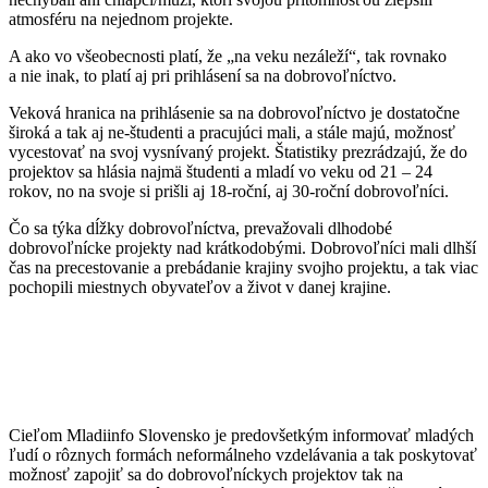
atmosféru na nejednom projekte.
A ako vo všeobecnosti platí, že „na veku nezáleží“, tak rovnako
a nie inak, to platí aj pri prihlásení sa na dobrovoľníctvo.
Veková hranica na prihlásenie sa na dobrovoľníctvo je dostatočne
široká a tak aj ne-študenti a pracujúci mali, a stále majú, možnosť
vycestovať na svoj vysnívaný projekt. Štatistiky prezrádzajú, že do
projektov sa hlásia najmä študenti a mladí vo veku od 21 – 24
rokov, no na svoje si prišli aj 18-roční, aj 30-roční dobrovoľníci.
Čo sa týka dĺžky dobrovoľníctva, prevažovali dlhodobé
dobrovoľnícke projekty nad krátkodobými. Dobrovoľníci mali dlhší
čas na precestovanie a prebádanie krajiny svojho projektu, a tak viac
pochopili miestnych obyvateľov a život v danej krajine.
Cieľom Mladiinfo Slovensko je predovšetkým informovať mladých
ľudí o rôznych formách neformálneho vzdelávania a tak poskytovať
možnosť zapojiť sa do dobrovoľníckych projektov tak na