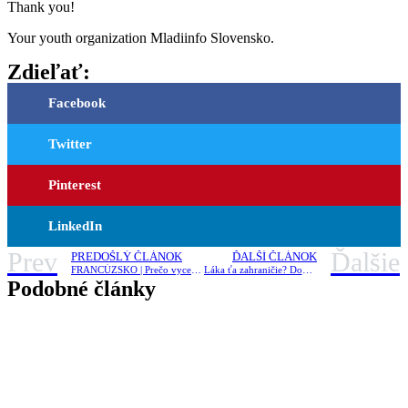
Thank you!
Your youth organization Mladiinfo Slovensko.
Zdieľať:
Facebook
Twitter
Pinterest
LinkedIn
Prev
Ďalšie
PREDOŠLÝ ČLÁNOK
ĎALŠÍ ČLÁNOK
FRANCÚZSKO | Prečo vycestovať do najromantickejšej krajiny Európy?
Láka ťa zahraničie? Dobrovoľníctvo? Pozri si náš manuál k vycestovaniu
Podobné články