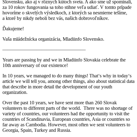
Slovensku, ako aj v rôznych kútoch sveta. A ako sme už spomínali,
za 10 rokov fungovania sa toho stihne veľa udiať. V tomto prípade
hovoríme o skvelých výsledkoch, z ktorých sa nesmierne tešíme,
a ktoré by nikdy neboli bez vás, našich dobrovoľníkov.
Ďakujeme!
Vaša mládežnícka organizácia, Mladiinfo Slovensko.
—————————————————
Years are passing by and we in Mladiinfo Slovakia celebrate the
10th anniversary of our existence!
In 10 years, we managed to do many things! That‘s why in today‘s
article we will tell you, among other things, also about statistical data
that describe in more detail the development of our youth
organization.
Over the past 10 years, we have sent more than 260 Slovak
volunteers to different parts of the world. There was no shortage of
variety of countries, our volunteers had the opportunity to visit the
countries of Scandinavia, European countries, Asia or countries so
far away as Cambodia. However, most often we sent volunteers to
Georgia, Spain, Turkey and Russia.