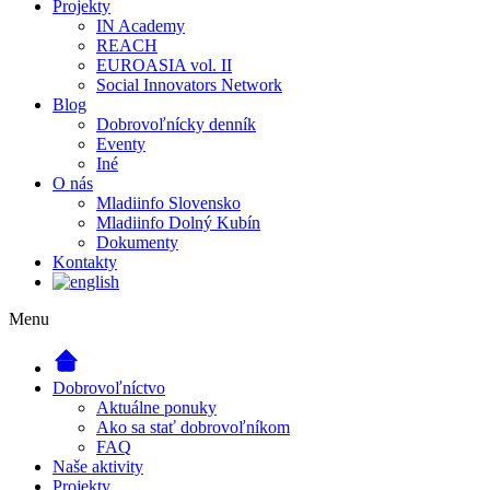
Projekty
IN Academy
REACH
EUROASIA vol. II
Social Innovators Network
Blog
Dobrovoľnícky denník
Eventy
Iné
O nás
Mladiinfo Slovensko
Mladiinfo Dolný Kubín
Dokumenty
Kontakty
Menu
Dobrovoľníctvo
Aktuálne ponuky
Ako sa stať dobrovoľníkom
FAQ
Naše aktivity
Projekty