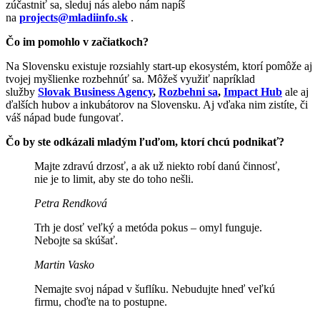
zúčastniť sa, sleduj nás alebo nám napíš
na
projects@mladiinfo.sk
.
Čo im pomohlo v začiatkoch?
Na Slovensku existuje rozsiahly start-up ekosystém, ktorí pomôže aj
tvojej myšlienke rozbehnúť sa. Môžeš využiť napríklad
služby
Slovak Business Agency
,
Rozbehni sa
,
Impact Hub
ale aj
ďalších hubov a inkubátorov na Slovensku. Aj vďaka nim zistíte, či
váš nápad bude fungovať.
Čo by ste odkázali mladým ľuďom, ktorí chcú podnikať?
Majte zdravú drzosť, a ak už niekto robí danú činnosť,
nie je to limit, aby ste do toho nešli.
Petra Rendková
Trh je dosť veľký a metóda pokus – omyl funguje.
Nebojte sa skúšať.
Martin Vasko
Nemajte svoj nápad v šuflíku. Nebudujte hneď veľkú
firmu, choďte na to postupne.