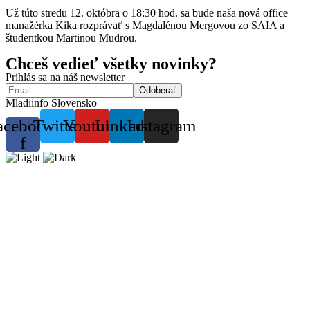
Už túto stredu 12. októbra o 18:30 hod. sa bude naša nová office
manažérka Kika rozprávať s Magdalénou Mergovou zo SAIA a
študentkou Martinou Mudrou.
Chceš vedieť všetky novinky?
Prihlás sa na náš newsletter
Mladiinfo Slovensko
acebook-
Twitter
Youtube
Linkedin
Instagram
f