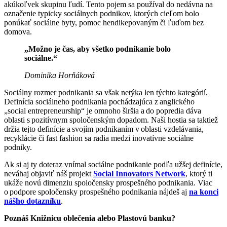
akúkoľvek skupinu ľudí. Tento pojem sa používal do nedávna na
označenie typicky sociálnych podnikov, ktorých cieľom bolo
ponúkať sociálne byty, pomoc hendikepovaným či ľuďom bez
domova.
„Možno je čas, aby všetko podnikanie bolo
sociálne.“
Dominika Horňáková
Sociálny rozmer podnikania sa však netýka len týchto kategórií.
Definícia sociálneho podnikania pochádzajúca z anglického
„social entrepreneurship“ je omnoho širšia a do popredia dáva
oblasti s pozitívnym spoločenským dopadom. Naši hostia sa taktiež
držia tejto definície a svojím podnikaním v oblasti vzdelávania,
recyklácie či fast fashion sa radia medzi inovatívne sociálne
podniky.
Ak si aj ty doteraz vnímal sociálne podnikanie podľa užšej definície,
neváhaj objaviť náš projekt
Social Innovators Network
, ktorý ti
ukáže novú dimenziu spoločensky prospešného podnikania. Viac
o podpore spoločensky prospešného podnikania nájdeš aj
na konci
nášho dotazníku
.
Poznáš Knižnicu oblečenia alebo Plastovú banku?