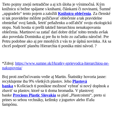
Tieto pojmy znejú netradične a aj ich úloha je výnimočná. Kým
knižnicu si bežne spájame s knihami, článkami či novinami, Šumné
„upgradelo“ tento pojem a založili
Knižnicu oblečenia
. Za členské
si tak pravidelne môžete požičiavať oblečenie a tak pravidelne
obmieňať svoj šatník, šetriť peňaženku a odľahčiť svoju ekologickú
stopu. Naši hostia si prešli taktiež hierarchiou nenakupovania
oblečenia. Martinovi sa zatiaľ darí dobre držať tohto trendu avšak
ako povedala Dominika aj pre ňu to bolo zo začiatku náročné. Pre
Petru podobne ako aj pre mnohých z vás to je úplná novinka. Ak sa
chceš podporiť planétu Hierarchia ti ponúka mini návod. ?
*Zdroj:
https://www.sumne.sk/l/kratky-sprievodca-hierarchiou-ne-
nakupovnia/
Boj proti znečisťovaniu vedie aj Martin. Štatistiky hovoria jasne:
recyklujeme iba 9% všetkých plastov. Jeho
Plastová
banka
v Košiciach ti ponúkne možnosť vybrať si nový doplnok a
zbaviť sa plastov, ktoré sa ti doma hromadia. V plastovej
banke
Precious Plastic Slovakia
sa platí „Plastcoinmi“, preto si
prines so sebou vrchnáky, kelímky z jogurtov alebo fľašu
šampónu.