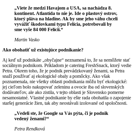
„Viete že medzi Havajom a USA, sa nachádza 8.
kontinent. Atlantída to nie je. Ide o plastový ostrov,
ktorý pláva na hladine. Ak by sme jeho váhu chceli
vyvážiť škodovkami typu Felícia, potrebovali by
sme vyše 84 000 Felícii.“
Martin Vasko
Ako obohatiť už existujúce podnikanie?
Aj keď už podnikáte „obyčajne“ neznamená to, že sa nemôžete stať
sociálnym podnikom. Príkladom je catering FreshSnack, ktorý vedie
Petra. Okrem toho, že je podnik prevádzkovaný ženami, sa Petra
snaží používať aj ekologické obaly a pomôcky. Ako však
poznamenala, nie všetky oblasti podnikania môžu byť ekologické:
jej cieľom bolo nakupovať zeleninu a ovocie iba od slovenských
dodávateľov, ale ako zistila, v tejto oblasti je Slovensko pomerne
nesamostatné. Vlastné podnikanie by ešte rada obohatila o zapojenie
staršej generácie žien, tak aby neostávali izolované od spoločnosti.
„Vedeli ste, že Google sa Vás pýta, či je podnik
vedený ženami?“
Petra Rendková