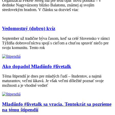
Organizácia Fekete Sereg má pre teba opäť novú ponuku – v
dedinke Nagyvázsony blízko Balatonu, známej aj svojím
stredovekým hradom. V článku sa dozvieš viac
Vedomostný (dobro) kvíz
September už tradične býva časom, keď sa celé Slovensko v rámci
Týždňa dobrovoľníctva spojí s cieľom a chuťou spraviť niečo pre
svoju komunitu. Tento rok
Ako dopadol Mladiinfo #livetalk
Téma štipendií je dnes pre mladých ľudí – študentov, a najmä
maturantov, veľmi lákavá. Je však veľmi dôležité poznať svoje
možnosti a je vhodné vedieť
Mladiinfo #livetalk sa vracia. Tentokrát sa pozrieme
na tému štipendií