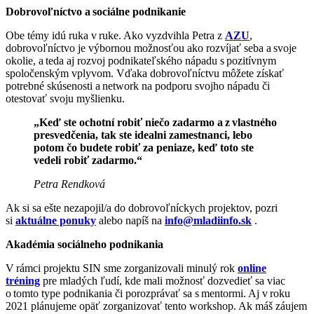
Dobrovoľníctvo a sociálne podnikanie
Obe témy idú ruka v ruke. Ako vyzdvihla Petra z
AZU
,
dobrovoľníctvo je výbornou možnosťou ako rozvíjať seba a svoje
okolie, a teda aj rozvoj podnikateľského nápadu s pozitívnym
spoločenským vplyvom. Vďaka dobrovoľníctvu môžete získať
potrebné skúsenosti a network na podporu svojho nápadu či
otestovať svoju myšlienku.
„Keď ste ochotní robiť niečo zadarmo a z vlastného
presvedčenia, tak ste idealni zamestnanci, lebo
potom čo budete robiť za peniaze, keď toto ste
vedeli robiť zadarmo.“
Petra Rendková
Ak si sa ešte nezapojil/a do dobrovoľníckych projektov, pozri
si
aktuálne ponuky
alebo napíš na
info@mladiinfo.sk
.
Akadémia sociálneho podnikania
V rámci projektu SIN sme zorganizovali minulý rok
online
tréning
pre mladých ľudí, kde mali možnosť dozvedieť sa viac
o tomto type podnikania či porozprávať sa s mentormi. Aj v roku
2021 plánujeme opäť zorganizovať tento workshop. Ak máš záujem