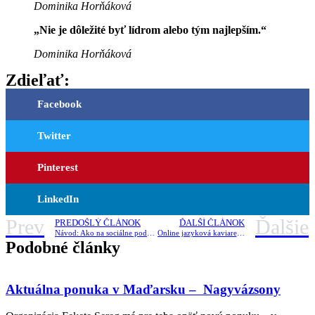
Dominika Horňáková
„Nie je dôležité byť lídrom alebo tým najlepším.“
Dominika Horňáková
Zdieľať:
Facebook
Twitter
Pinterest
LinkedIn
Prev
Ďalšie
PREDOŠLÝ ČLÁNOK
ĎALŠÍ ČLÁNOK
Návod: Ako na sociálne podnikanie na vlastnú päsť?
Online jazyková kaviareň – miesto, kde sa môžeš naučiť nový jazyk
Podobné články
Aktuálna ponuka v Maďarsku – Nagyvázsony