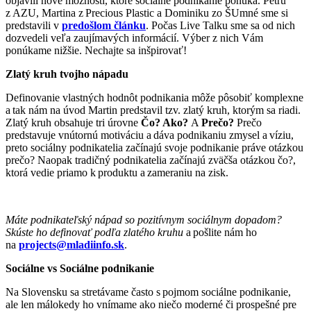
objavili nové možnosti, ktoré sociálne podnikanie ponúka. Petru
z AZU, Martina z Precious Plastic a Dominiku zo ŠUmné sme si
predstavili v
predošlom článku
. Počas Live Talku sme sa od nich
dozvedeli veľa zaujímavých informácií. Výber z nich Vám
ponúkame nižšie. Nechajte sa inšpirovať!
Zlatý kruh tvojho nápadu
Definovanie vlastných hodnôt podnikania môže pôsobiť komplexne
a tak nám na úvod Martin predstavil tzv. zlatý kruh, ktorým sa riadi.
Zlatý kruh obsahuje tri úrovne
Čo? Ako?
A
Prečo?
Prečo
predstavuje vnútornú motiváciu a dáva podnikaniu zmysel a víziu,
preto sociálny podnikatelia začínajú svoje podnikanie práve otázkou
prečo? Naopak tradičný podnikatelia začínajú zväčša otázkou čo?,
ktorá vedie priamo k produktu a zameraniu na zisk.
Máte podnikateľský nápad so pozitívnym sociálnym dopadom?
Skúste ho definovať podľa zlatého kruhu
a pošlite nám ho
na
projects@mladiinfo.sk
.
Sociálne vs Sociálne podnikanie
Na Slovensku sa stretávame často s pojmom sociálne podnikanie,
ale len málokedy ho vnímame ako niečo moderné či prospešné pre