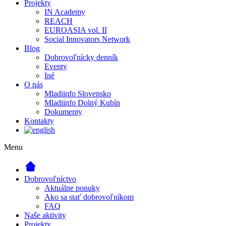
Projekty
IN Academy
REACH
EUROASIA vol. II
Social Innovators Network
Blog
Dobrovoľnícky denník
Eventy
Iné
O nás
Mladiinfo Slovensko
Mladiinfo Dolný Kubín
Dokumenty
Kontakty
Menu
Dobrovoľníctvo
Aktuálne ponuky
Ako sa stať dobrovoľníkom
FAQ
Naše aktivity
Projekty