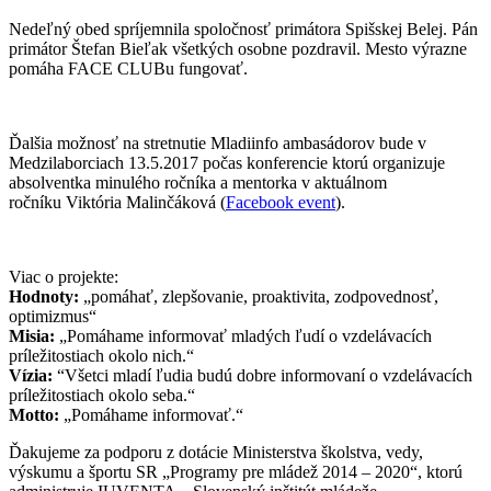
Nedeľný obed spríjemnila spoločnosť primátora Spišskej Belej. Pán
primátor Štefan Bieľak všetkých osobne pozdravil. Mesto výrazne
pomáha FACE CLUBu fungovať.
Ďalšia možnosť na stretnutie Mladiinfo ambasádorov bude v
Medzilaborciach 13.5.2017 počas konferencie ktorú organizuje
absolventka minulého ročníka a mentorka v aktuálnom
ročníku Viktória Malinčáková (
Facebook event
).
Viac o projekte:
Hodnoty:
„pomáhať, zlepšovanie, proaktivita, zodpovednosť,
optimizmus“
Misia:
„Pomáhame informovať mladých ľudí o vzdelávacích
príležitostiach okolo nich.“
Vízia:
“Všetci mladí ľudia budú dobre informovaní o vzdelávacích
príležitostiach okolo seba.“
Motto:
„Pomáhame informovať.“
Ďakujeme za podporu z dotácie Ministerstva školstva, vedy,
výskumu a športu SR „Programy pre mládež 2014 – 2020“, ktorú