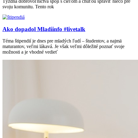
Týždňa dobrovoľníctva spojí s cieľom a chuťou spraviť niečo pre
svoju komunitu. Tento rok
Ako dopadol Mladiinfo #livetalk
Téma štipendií je dnes pre mladých ľudí – študentov, a najmä
maturantov, veľmi lákavá. Je však veľmi dôležité poznať svoje
možnosti a je vhodné vedieť