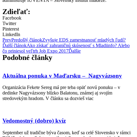
administruje IUVENTA – Slovenský inštitút mládeže.
Zdieľať:
Facebook
Twitter
Pinterest
LinkedIn
Prev
Predošlý článok
Zvyšuje EDS zamestnanosť mladých ľudí?
Ďalší článok
Ako získať zahraničnú skúsenosť s Mladiinfo? Alebo
čo priniesol veľtrh Job Expo 2017
Ďalšie
Podobné články
Aktuálna ponuka v Maďarsku – Nagyvázsony
Organizácia Fekete Sereg má pre teba opäť novú ponuku – v
dedinke Nagyvázsony blízko Balatonu, známej aj svojím
stredovekým hradom. V článku sa dozvieš viac
Vedomostný (dobro) kvíz
September už tradične býva časom, keď sa celé Slovensko v rámci