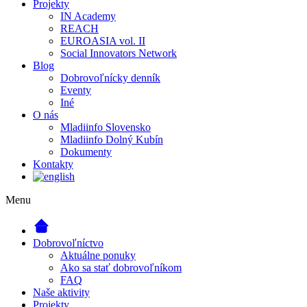
Projekty
IN Academy
REACH
EUROASIA vol. II
Social Innovators Network
Blog
Dobrovoľnícky denník
Eventy
Iné
O nás
Mladiinfo Slovensko
Mladiinfo Dolný Kubín
Dokumenty
Kontakty
Menu
Dobrovoľníctvo
Aktuálne ponuky
Ako sa stať dobrovoľníkom
FAQ
Naše aktivity
Projekty