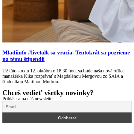
Mladiinfo #livetalk sa vracia. Tentokrát sa pozrieme
na tému štipendií
Už túto stredu 12. októbra o 18:30 hod. sa bude naša nová office
manažérka Kika rozprávať s Magdalénou Mergovou zo SAIA a
študentkou Martinou Mudrou.
Chceš vedieť všetky novinky?
Prihlás sa na náš newsletter