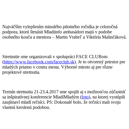
Najväčším vylepšením minulého pilotného ročníka je celoročná
podpora, ktorú štrnásti Mladiinfo ambasádori majú v podobe
osobného kouča a mentora – Martin Vrabeľ a Viktória Malinčáková.
Stretnutie sme organizovali v spolupráci FACE CLUBom
(
https://www.facebook.com/faceclub.sk
). Je to otvorený priestor pre
mladých priamo v centra mesta. Výborné miesto aj pre rôzne
projektové stretnutia.
Termín stretnutia 21-23.4.2017 sme spojili aj s možnosťou zúčastniť
sa inšpiratívnej konferencie MladíMladým (
foto
), na ktorej vystúpili
zaujímaví mladí rečníci. PS: Dokonalé bolo, že rečníci mali svoju
vlastnú kreslenú podobou.