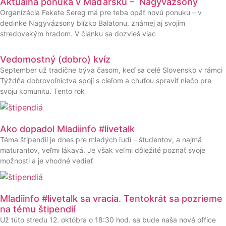
Aktuálna ponuka v Maďarsku – Nagyvázsony
Organizácia Fekete Sereg má pre teba opäť novú ponuku – v
dedinke Nagyvázsony blízko Balatonu, známej aj svojím
stredovekým hradom. V článku sa dozvieš viac
Vedomostný (dobro) kvíz
September už tradične býva časom, keď sa celé Slovensko v rámci
Týždňa dobrovoľníctva spojí s cieľom a chuťou spraviť niečo pre
svoju komunitu. Tento rok
Ako dopadol Mladiinfo #livetalk
Téma štipendií je dnes pre mladých ľudí – študentov, a najmä
maturantov, veľmi lákavá. Je však veľmi dôležité poznať svoje
možnosti a je vhodné vedieť
Mladiinfo #livetalk sa vracia. Tentokrát sa pozrieme
na tému štipendií
Už túto stredu 12. októbra o 18:30 hod. sa bude naša nová office