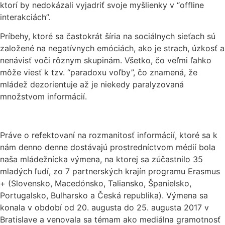
ktorí by nedokázali vyjadriť svoje myšlienky v “offline
interakciách”.
Príbehy, ktoré sa častokrát šíria na sociálnych sieťach sú
založené na negatívnych emóciách, ako je strach, úzkosť a
nenávisť voči rôznym skupinám. Všetko, čo veľmi ľahko
môže viesť k tzv. “paradoxu voľby”, čo znamená, že
mládež dezorientuje až je niekedy paralyzovaná
množstvom informácií.
Práve o refektovaní na rozmanitosť informácií, ktoré sa k
nám denno denne dostávajú prostredníctvom médií bola
naša mládežnícka výmena, na ktorej sa zúčastnilo 35
mladých ľudí, zo 7 partnerských krajín programu Erasmus
+ (Slovensko, Macedónsko, Taliansko, Španielsko,
Portugalsko, Bulharsko a Česká republika). Výmena sa
konala v období od 20. augusta do 25. augusta 2017 v
Bratislave a venovala sa témam ako mediálna gramotnosť