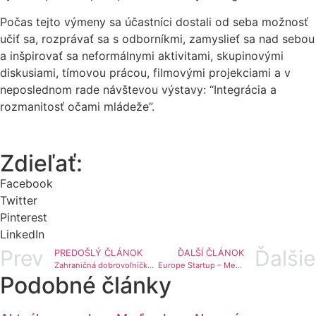
Počas tejto výmeny sa účastníci dostali od seba možnosť
učiť sa, rozprávať sa s odborníkmi, zamyslieť sa nad sebou
a inšpirovať sa neformálnymi aktivitami, skupinovými
diskusiami, tímovou prácou, filmovými projekciami a v
neposlednom rade návštevou výstavy: “Integrácia a
rozmanitosť očami mládeže”.
Zdieľať:
Facebook
Twitter
Pinterest
LinkedIn
Prev
Ďalšie
PREDOŠLÝ ČLÁNOK
ĎALŠÍ ČLÁNOK
Zahraničná dobrovoľníčka roka na Slovensku Aneta Balejová
Europe Startup – Meeting of Young Leaders
Podobné články