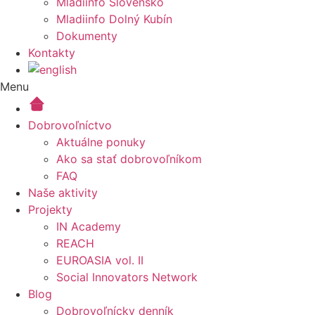
Mladiinfo Slovensko
Mladiinfo Dolný Kubín
Dokumenty
Kontakty
Menu
Dobrovoľníctvo
Aktuálne ponuky
Ako sa stať dobrovoľníkom
FAQ
Naše aktivity
Projekty
IN Academy
REACH
EUROASIA vol. II
Social Innovators Network
Blog
Dobrovoľnícky denník