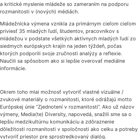
a kritické myslenie mládeže so zameraním na podporu
rozmanitosti v (nových) médiách.
Mládežnícka výmena vznikla za primárnym cieľom cieľom
priviesť 35 mladých ľudí, študentov, pracovníkov s
mládežou v podstate všetkých aktívnych mladých ľudí zo
siedmych európskych krajín na jeden týždeň, počas
ktorých podporili svoje zručnosti analýzy a reflexie.
Naučili sa spôsobom ako si lepšie overovať mediálne
informácie.
Okrem toho mlai možnosť vytvoriť vlastné vizuálne /
zvukové materiály o rozmanitosti, ktoré odrážajú motto
Európskej únie “Zjednotení v rozmanitosti”. Ako už názov
výmeny, Media(te) Diversity, napovedá, snažili sme sa o
lepšiu medzikultúrnu komunikáciu a zdôraznenie
dôležitosti rozmanitosti v spoločnosti ako celku a potreby
vytvoriť priestor pre sprostredkovaný dialóg.