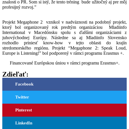
znalosti o PR. Som si istý, že tento tréning bude užitočný aj pre môj
profesijný rozvoj.”
Projekt Megaphone 2 vznikol v nadväznosti na podobný projekt,
ktorý bol organizovaný rok predtým organizáciou Mladiinfo
International v Macedónsku spolu s ďalšími organizáciami z
juhovýchodnej Európy. Následne sa aj Mladiinfo Slovensko
rozhodlo priniesť know-how v tejto oblasti do krajín
stredomorského regiónu. Projekt “Megaphone 2: Speak Loud,
Europe is Listening!” bol podporený v rámci programu Erasmus +.
Financované Európskou úniou v rámci programu Erasmus+.
Zdieľať:
Facebook
Twitter
Pinterest
LinkedIn