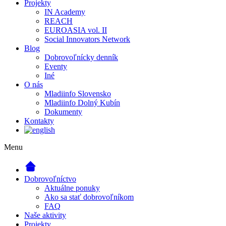
Projekty
IN Academy
REACH
EUROASIA vol. II
Social Innovators Network
Blog
Dobrovoľnícky denník
Eventy
Iné
O nás
Mladiinfo Slovensko
Mladiinfo Dolný Kubín
Dokumenty
Kontakty
Menu
Dobrovoľníctvo
Aktuálne ponuky
Ako sa stať dobrovoľníkom
FAQ
Naše aktivity
Projekty