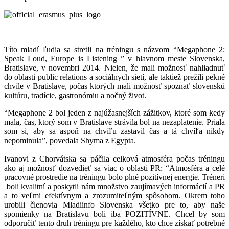
Títo mladí ľudia sa stretli na tréningu s názvom “Megaphone 2:
Speak Loud, Europe is Listening ” v hlavnom meste Slovenska,
Bratislave, v novembri 2014. Nielen, že mali možnosť nahliadnuť
do oblasti public relations a sociálnych sietí, ale taktiež prežili pekné
chvíle v Bratislave, počas ktorých mali možnosť spoznať slovenskú
kultúru, tradície, gastronómiu a nočný život.
“Megaphone 2 bol jeden z najúžasnejších zážitkov, ktoré som kedy
mala, čas, ktorý som v Bratislave strávila bol na nezaplatenie. Priala
som si, aby sa aspoň na chvíľu zastavil čas a tá chvíľa nikdy
nepominula”, povedala Shyma z Egypta.
Ivanovi z Chorvátska sa páčila celková atmosféra počas tréningu
ako aj možnosť dozvedieť sa viac o oblasti PR: “Atmosféra a celé
pracovné prostredie na tréningu bolo plné pozitívnej energie. Tréneri
boli kvalitní a poskytli nám množstvo zaujímavých informácií a PR
a to veľmi efektívnym a zrozumiteľným spôsobom. Okrem toho
urobili členovia Mladiinfo Slovenska všetko pre to, aby naše
spomienky na Bratislavu boli iba POZITÍVNE. Chcel by som
odporučiť tento druh tréningu pre každého, kto chce získať potrebné