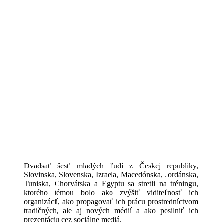
Dvadsať šesť mladých ľudí z Českej republiky,
Slovinska, Slovenska, Izraela, Macedónska, Jordánska,
Tuniska, Chorvátska a Egyptu sa stretli na tréningu,
ktorého témou bolo ako zvýšiť viditeľnosť ich
organizácií, ako propagovať ich prácu prostredníctvom
tradičných, ale aj nových médií a ako posilniť ich
prezentáciu cez sociálne mediá.