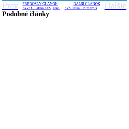
Prev
Ďalšie
PREDOŠLÝ ČLÁNOK
ĎALŠÍ ČLÁNOK
Es Vé Ú…alebo EVS „dans un style francais“
EVS Rusko – Nizhniy Novgorod – Ľubomír Chano
Podobné články