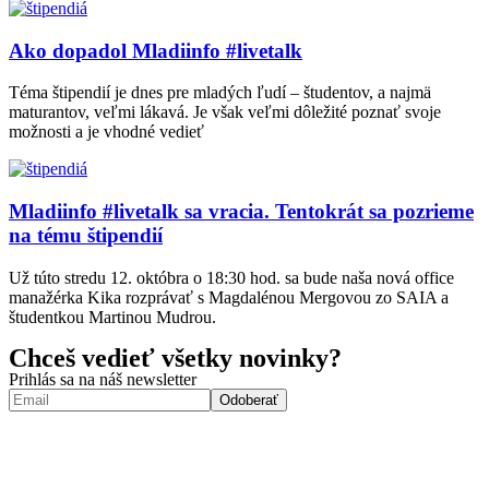
Ako dopadol Mladiinfo #livetalk
Téma štipendií je dnes pre mladých ľudí – študentov, a najmä
maturantov, veľmi lákavá. Je však veľmi dôležité poznať svoje
možnosti a je vhodné vedieť
Mladiinfo #livetalk sa vracia. Tentokrát sa pozrieme
na tému štipendií
Už túto stredu 12. októbra o 18:30 hod. sa bude naša nová office
manažérka Kika rozprávať s Magdalénou Mergovou zo SAIA a
študentkou Martinou Mudrou.
Chceš vedieť všetky novinky?
Prihlás sa na náš newsletter