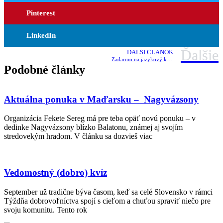
Pinterest
LinkedIn
Ďalšie
ĎALŠÍ ČLÁNOK
Zadarmo na jazykový kurz do Rakúska
Podobné články
Aktuálna ponuka v Maďarsku – Nagyvázsony
Organizácia Fekete Sereg má pre teba opäť novú ponuku – v
dedinke Nagyvázsony blízko Balatonu, známej aj svojím
stredovekým hradom. V článku sa dozvieš viac
Vedomostný (dobro) kvíz
September už tradične býva časom, keď sa celé Slovensko v rámci
Týždňa dobrovoľníctva spojí s cieľom a chuťou spraviť niečo pre
svoju komunitu. Tento rok