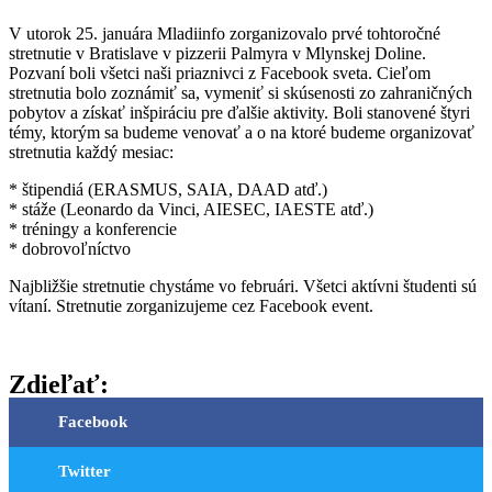
V utorok 25. januára Mladiinfo zorganizovalo prvé tohtoročné
stretnutie v Bratislave v pizzerii Palmyra v Mlynskej Doline.
Pozvaní boli všetci naši priaznivci z Facebook sveta. Cieľom
stretnutia bolo zoznámiť sa, vymeniť si skúsenosti zo zahraničných
pobytov a získať inšpiráciu pre ďalšie aktivity. Boli stanovené štyri
témy, ktorým sa budeme venovať a o na ktoré budeme organizovať
stretnutia každý mesiac:
* štipendiá (ERASMUS, SAIA, DAAD atď.)
* stáže (Leonardo da Vinci, AIESEC, IAESTE atď.)
* tréningy a konferencie
* dobrovoľníctvo
Najbližšie stretnutie chystáme vo februári. Všetci aktívni študenti sú
vítaní. Stretnutie zorganizujeme cez Facebook event.
Zdieľať:
Facebook
Twitter