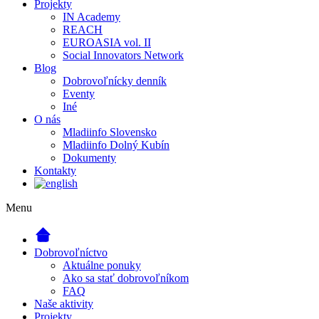
Projekty
IN Academy
REACH
EUROASIA vol. II
Social Innovators Network
Blog
Dobrovoľnícky denník
Eventy
Iné
O nás
Mladiinfo Slovensko
Mladiinfo Dolný Kubín
Dokumenty
Kontakty
Menu
Dobrovoľníctvo
Aktuálne ponuky
Ako sa stať dobrovoľníkom
FAQ
Naše aktivity
Projekty