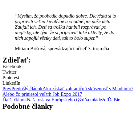
“Myslím, že poobedie dopadlo dobre. Dievčatá si to
pripravili veľmi kreatívne a vhodné pre naše deti.
Zaujali ich. Deti sa trošku hanbili rozprávať po
anglicky, ale tým, že si pripravili také aktivity, že do
nich zapojili všetky deti, tak to bolo super.”
Miriam Brišová, sprevádzajúci učiteľ 3. trojročia
Zdieľať:
Facebook
Twitter
Pinterest
LinkedIn
Prev
Predošlý článok
Ako získať zahraničnú skúsenosť s Mladiinfo?
Alebo čo priniesol veľtrh Job Expo 2017
Ďalší článok
Naša oslava Európskeho týždňa mládeže!
Ďalšie
Podobné články