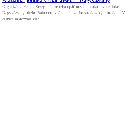
Aktuálna ponuka v Maďarsku – Nagyvázsony
Organizácia Fekete Sereg má pre teba opäť novú ponuku – v dedinke
Nagyvázsony blízko Balatonu, známej aj svojím stredovekým hradom. V
článku sa dozvieš viac