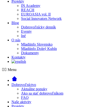
Projekty
IN Academy
REACH
EUROASIA vol. II
Social Innovators Network
Blog
Dobrovoľnícky denník
Eventy
Iné
O nás
Mladiinfo Slovensko
Mladiinfo Dolný Kubín
Dokumenty
Kontakty
Menu
Dobrovoľníctvo
Aktuálne ponuky
Ako sa stať dobrovoľníkom
FAQ
Naše aktivity
Projekty