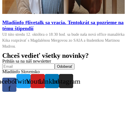
Mladiinfo #livetalk sa vracia. Tentokrát sa pozrieme na
tému štipendií
Už túto stredu 12. októbra o 18:30 hod. sa bude naša nová office manažérka
Kika rozprávať s Magdalénou Mergovou zo SAIA a študentkou Martinou
Mudrou.
Chceš vedieť všetky novinky?
Prihlás sa na náš newsletter
Mladiinfo Slovensko
acebook-
Twitter
Youtube
Linkedin
Instagram
f