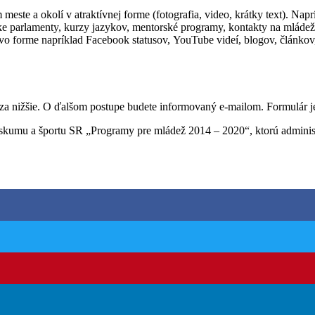
meste a okolí v atraktívnej forme (fotografia, video, krátky text). Napr
cke parlamenty, kurzy jazykov, mentorské programy, kontakty na mládež
vo forme napríklad Facebook statusov, YouTube videí, blogov, článkov, r
dza nižšie. O ďalšom postupe budete informovaný e-mailom. Formulár j
 výskumu a športu SR „Programy pre mládež 2014 – 2020“, ktorú admin