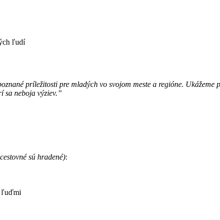
ých ľudí
znané príležitosti pre mladých vo svojom meste a regióne. Ukážeme poz
í sa neboja výziev.”
 cestovné sú hradené)
:
i ľuďmi