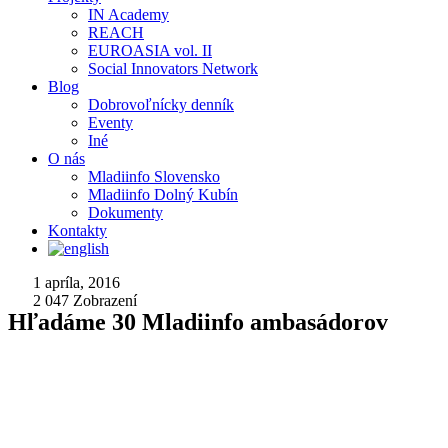
IN Academy
REACH
EUROASIA vol. II
Social Innovators Network
Blog
Dobrovoľnícky denník
Eventy
Iné
O nás
Mladiinfo Slovensko
Mladiinfo Dolný Kubín
Dokumenty
Kontakty
1 apríla, 2016
2 047
Zobrazení
Hľadáme 30 Mladiinfo ambasádorov