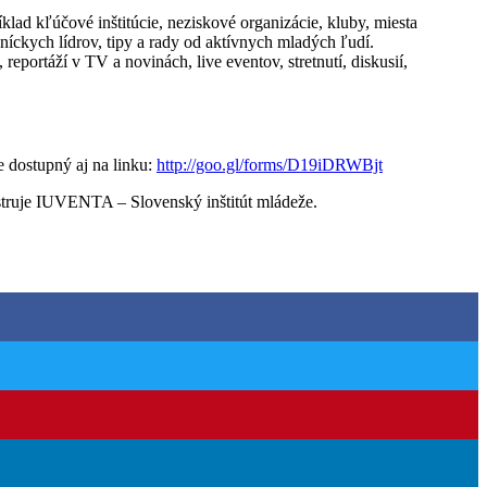
íklad kľúčové inštitúcie, neziskové organizácie, kluby, miesta
níckych lídrov, tipy a rady od aktívnych mladých ľudí.
eportáží v TV a novinách, live eventov, stretnutí, diskusií,
e dostupný aj na linku:
http://goo.gl/forms/D19iDRWBjt
istruje IUVENTA – Slovenský inštitút mládeže.