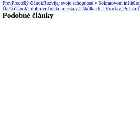
Prev
Predošlý článok
Rozvíjaj svoje schopnosti v Sokratovom inštitúte
Ďalší článok
2 dobrovoľnícke miesta v 2 škôlkach – Vroclav, Poľsko
Ď
Podobné články