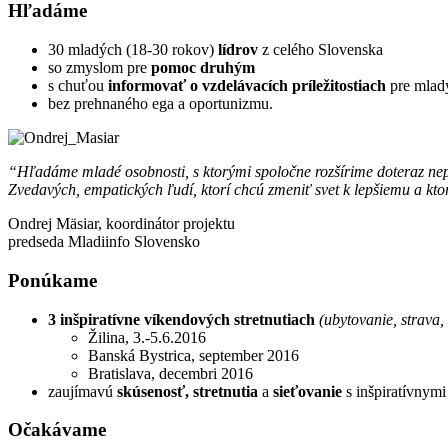
Hľadáme
30 mladých (18-30 rokov)
lídrov
z celého Slovenska
so zmyslom pre
pomoc druhým
s chuťou
informovať o vzdelávacích príležitostiach
pre mlad
bez prehnaného ega a oportunizmu.
“Hľadáme mladé osobnosti, s ktorými spoločne rozšírime doteraz nepo
Zvedavých, empatických ľudí, ktorí chcú zmeniť svet k lepšiemu a ktor
Ondrej Mäsiar, koordinátor projektu
predseda Mladiinfo Slovensko
Ponúkame
3 inšpiratívne víkendových stretnutiach
(ubytovanie, strava,
Žilina, 3.-5.6.2016
Banská Bystrica, september 2016
Bratislava, decembri 2016
zaujímavú
skúsenosť, stretnutia
a
sieťovanie
s inšpiratívnym
Očakávame