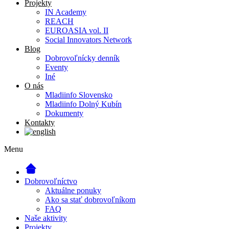
Projekty
IN Academy
REACH
EUROASIA vol. II
Social Innovators Network
Blog
Dobrovoľnícky denník
Eventy
Iné
O nás
Mladiinfo Slovensko
Mladiinfo Dolný Kubín
Dokumenty
Kontakty
Menu
Dobrovoľníctvo
Aktuálne ponuky
Ako sa stať dobrovoľníkom
FAQ
Naše aktivity
Projekty