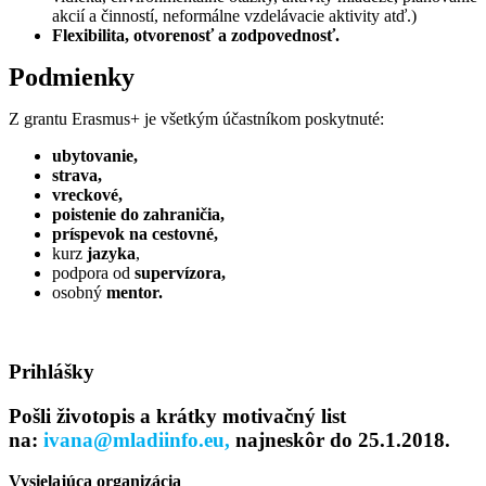
akcií a činností, neformálne vzdelávacie aktivity atď.)
Flexibilita, otvorenosť a zodpovednosť.
Podmienky
Z grantu Erasmus+ je všetkým účastníkom poskytnuté:
ubytovanie,
strava,
vreckové,
poistenie do zahraničia,
príspevok na cestovné,
kurz
jazyka
,
podpora od
supervízora,
osobný
mentor.
Prihlášky
Pošli životopis a krátky motivačný list
na:
ivana@mladiinfo.eu,
najneskôr do 25.1.2018.
Vysielajúca organizácia