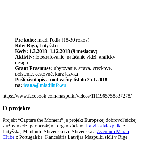
Pre koho:
mladí ľudia (18-30 rokov)
Kde: Riga,
Lotyšsko
Kedy:
1.3.2018 -1.12.2018 (9 mesiacov)
Aktivity:
fotografovanie, natáčanie videí, grafický
design
Grant Erasmus+:
ubytovanie, strava, vreckové,
poistenie, cestovné, kurz jazyka
Pošli životopis a motivačný list do 25.1.2018
na:
ivana@mladiinfo.eu
https://www.facebook.com/mazpulki/videos/1111965758837278/
O projekte
Projekt “Capture the Moment” je projekt Európskej dobrovoľníckej
služby medzi partnerskými organizáciami
Latvijas Mazpulki
z
Lotyšska, Mladiinfo Slovensko zo Slovenska a
Aventura Marão
Clube
z Portugalska. Kancelária Latvijas Mazpulki sídli v Rige.