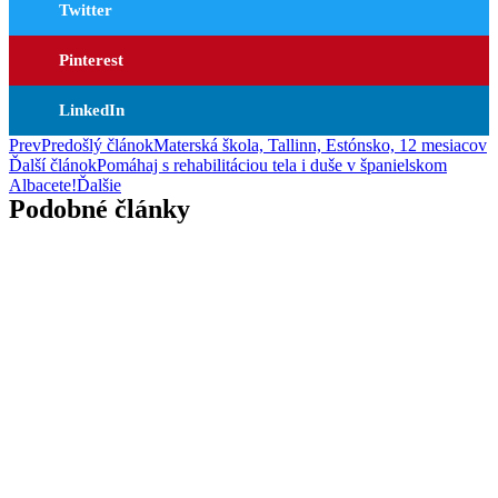
Twitter
Pinterest
LinkedIn
Prev
Predošlý článok
Materská škola, Tallinn, Estónsko, 12 mesiacov
Ďalší článok
Pomáhaj s rehabilitáciou tela i duše v španielskom
Albacete!
Ďalšie
Podobné články