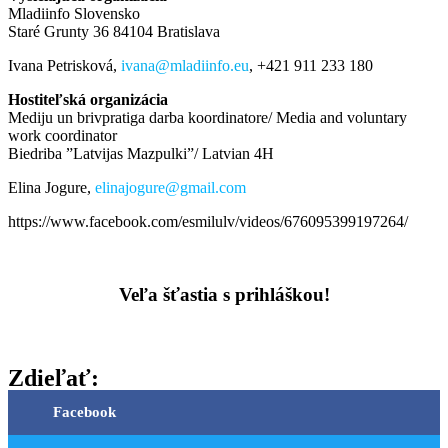
Mladiinfo Slovensko
Staré Grunty 36 84104 Bratislava
Ivana Petrisková,
ivana@mladiinfo.eu
,
+421 911 233 180
Hostiteľská organizácia
Mediju un brivpratiga darba koordinatore/ Media and voluntary
work coordinator
Biedriba ”Latvijas Mazpulki”/ Latvian 4H
Elina Jogure,
elinajogure@gmail.com
https://www.facebook.com/esmilulv/videos/676095399197264/
–
Veľa šťastia s prihláškou!
Zdieľať:
Facebook