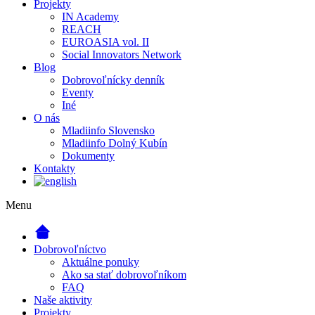
Projekty
IN Academy
REACH
EUROASIA vol. II
Social Innovators Network
Blog
Dobrovoľnícky denník
Eventy
Iné
O nás
Mladiinfo Slovensko
Mladiinfo Dolný Kubín
Dokumenty
Kontakty
Menu
Dobrovoľníctvo
Aktuálne ponuky
Ako sa stať dobrovoľníkom
FAQ
Naše aktivity
Projekty