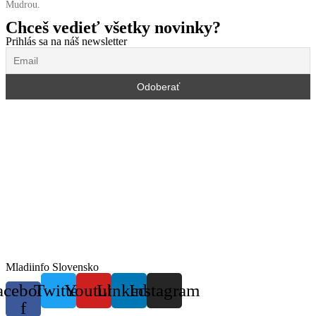
Mudrou.
Chceš vedieť všetky novinky?
Prihlás sa na náš newsletter
Mladiinfo Slovensko
acebook-
Twitter
Youtube
Linkedin
Instagram
f