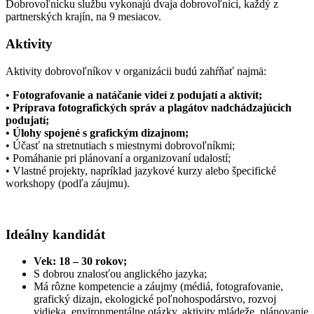
Dobrovoľnícku službu vykonajú dvaja dobrovoľníci, každý z
partnerských krajín, na 9 mesiacov.
Aktivity
Aktivity dobrovoľníkov v organizácii budú zahŕňať najmä:
•
Fotografovanie a natáčanie videí z podujatí a aktivít;
• Príprava fotografických správ a plagátov nadchádzajúcich
podujatí;
• Úlohy spojené s grafickým dizajnom;
• Účasť na stretnutiach s miestnymi dobrovoľníkmi;
• Pomáhanie pri plánovaní a organizovaní udalostí;
• Vlastné projekty, napríklad jazykové kurzy alebo špecifické
workshopy (podľa záujmu).
Ideálny kandidát
Vek: 18 – 30 rokov;
S dobrou znalosťou anglického jazyka;
Má rôzne kompetencie a záujmy (médiá, fotografovanie,
grafický dizajn, ekologické poľnohospodárstvo, rozvoj
vidieka, environmentálne otázky, aktivity mládeže, plánovanie