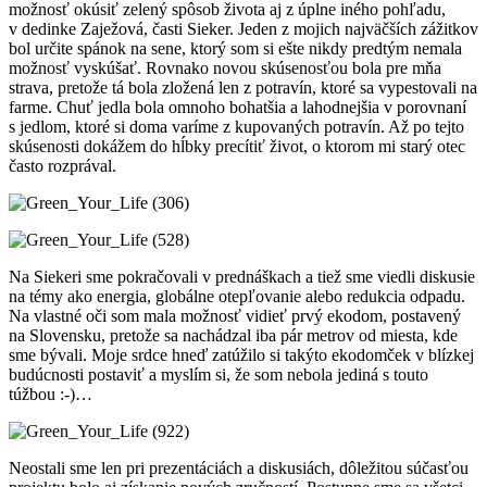
možnosť okúsiť zelený spôsob života aj z úplne iného pohľadu,
v dedinke Zaježová, časti Sieker. Jeden z mojich najväčších zážitkov
bol určite spánok na sene, ktorý som si ešte nikdy predtým nemala
možnosť vyskúšať. Rovnako novou skúsenosťou bola pre mňa
strava, pretože tá bola zložená len z potravín, ktoré sa vypestovali na
farme. Chuť jedla bola omnoho bohatšia a lahodnejšia v porovnaní
s jedlom, ktoré si doma varíme z kupovaných potravín. Až po tejto
skúsenosti dokážem do hĺbky precítiť život, o ktorom mi starý otec
často rozprával.
Na Siekeri sme pokračovali v prednáškach a tiež sme viedli diskusie
na témy ako energia, globálne otepľovanie alebo redukcia odpadu.
Na vlastné oči som mala možnosť vidieť prvý ekodom, postavený
na Slovensku, pretože sa nachádzal iba pár metrov od miesta, kde
sme bývali. Moje srdce hneď zatúžilo si takýto ekodomček v blízkej
budúcnosti postaviť a myslím si, že som nebola jediná s touto
túžbou :-)…
Neostali sme len pri prezentáciách a diskusiách, dôležitou súčasťou