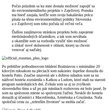
Počas prázdnin sa ku mne dostala možnosť zapojiť sa
do environmentálneho projektu v Zaježovej. Ponuka
ma hneď zaujala, keďže som svoju bakalársku prácu
písala na tému environmentálnej politiky Slovenska
a o Zaježovej som toho počula už veľmi veľa.
Ďalšou zaujímavou stránkou projektu bolo zapojenie
medzinárodných účastníkov, a tak som neváhala
a okamžite som sa rozhodla využiť túto možnosť
a získať nové skúsenosti v oblasti, ktorej sa chcem
venovať aj naďalej.
Po približne polhodinovom blúdení Bratislavou s minimálne 20
kilovým ruksakom na pleciach som nakoniec úspešne dorazila do
hostelu Patio. Značne unavená ale s dobrou náladou som sa na
nádvorí hostela zoznámila s Katkou a Ludom, ktorí mali na starosti
program nasledujúcich dní. Zvítala som sa aj so zvyškom
slovenského tímu a už po pár minútach rozhovoru mi bolo jasné, že
som na správnom mieste so správnymi ľuďmi. Neskôr do hostela
dorazili aj účastníci z Macedónska, Arménska a Gruzínska. Naša
spoločná cesta za ,,zelenším životom“ sa mohla začať.