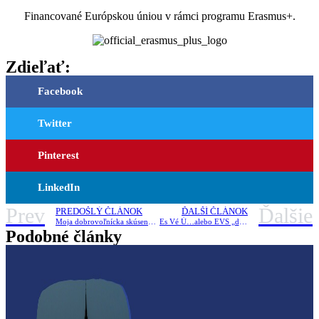
Financované Európskou úniou v rámci programu Erasmus+.
Zdieľať:
Facebook
Twitter
Pinterest
LinkedIn
Prev
Ďalšie
PREDOŠLÝ ČLÁNOK
ĎALŠÍ ČLÁNOK
Moja dobrovoľnícka skúsenosť v Rusku – Katarína Prevužňáková
Es Vé Ú…alebo EVS „dans un style francais“
Podobné články