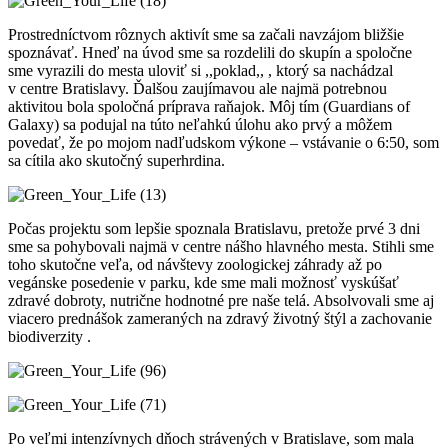
Prostredníctvom rôznych aktivít sme sa začali navzájom bližšie
spoznávať. Hneď na úvod sme sa rozdelili do skupín a spoločne
sme vyrazili do mesta uloviť si ,,poklad,, , ktorý sa nachádzal
v centre Bratislavy. Ďalšou zaujímavou ale najmä potrebnou
aktivitou bola spoločná príprava raňajok. Môj tím (Guardians of
Galaxy) sa podujal na túto neľahkú úlohu ako prvý a môžem
povedať, že po mojom nadľudskom výkone – vstávanie o 6:50, som
sa cítila ako skutočný superhrdina.
Počas projektu som lepšie spoznala Bratislavu, pretože prvé 3 dni
sme sa pohybovali najmä v centre nášho hlavného mesta. Stihli sme
toho skutočne veľa, od návštevy zoologickej záhrady až po
vegánske posedenie v parku, kde sme mali možnosť vyskúšať
zdravé dobroty, nutrične hodnotné pre naše telá. Absolvovali sme aj
viacero prednášok zameraných na zdravý životný štýl a zachovanie
biodiverzity .
Po veľmi intenzívnych dňoch strávených v Bratislave, som mala