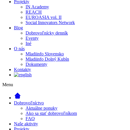
Projekty
IN Academy
REACH
EUROASIA vol. II
Social Innovators Network
Blog
Dobrovoľnícky denník
Eventy
Iné
O nás
Mladiinfo Slovensko
Mladiinfo Dolný Kubín
Dokumenty
Kontakty
Menu
Dobrovoľníctvo
Aktuálne ponuky
Ako sa stať dobrovoľníkom
FAQ
Naše aktivity
Projekty