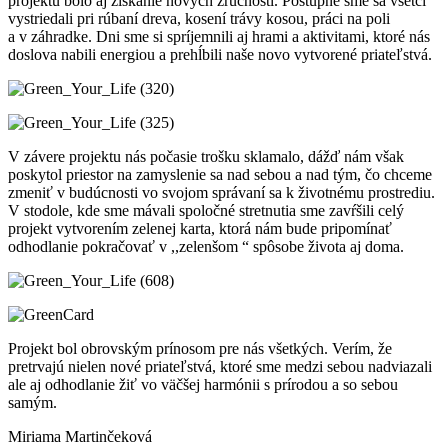
projektu bolo aj získanie nových zručností. Postupne sme sa všetci
vystriedali pri rúbaní dreva, kosení trávy kosou, práci na poli
a v záhradke. Dni sme si spríjemnili aj hrami a aktivitami, ktoré nás
doslova nabili energiou a prehĺbili naše novo vytvorené priateľstvá.
V závere projektu nás počasie trošku sklamalo, dážď nám však
poskytol priestor na zamyslenie sa nad sebou a nad tým, čo chceme
zmeniť v budúcnosti vo svojom správaní sa k životnému prostrediu.
V stodole, kde sme mávali spoločné stretnutia sme zavŕšili celý
projekt vytvorením zelenej karta, ktorá nám bude pripomínať
odhodlanie pokračovať v ,,zelenšom “ spôsobe života aj doma.
Projekt bol obrovským prínosom pre nás všetkých. Verím, že
pretrvajú nielen nové priateľstvá, ktoré sme medzi sebou nadviazali
ale aj odhodlanie žiť vo väčšej harmónii s prírodou a so sebou
samým.
Miriama Martinčeková