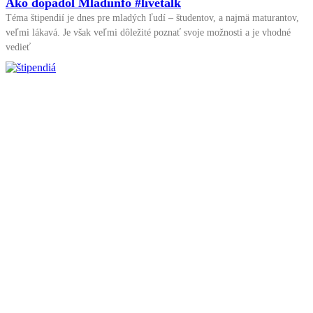
Ako dopadol Mladiinfo #livetalk
Téma štipendií je dnes pre mladých ľudí – študentov, a najmä maturantov,
veľmi lákavá. Je však veľmi dôležité poznať svoje možnosti a je vhodné
vedieť