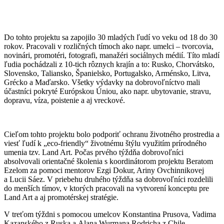
Do tohto projektu sa zapojilo 30 mladých ľudí vo veku od 18 do 30
rokov. Pracovali v rozličných tímoch ako napr. umelci – tvorcovia,
novinári, promotéri, fotografi, manažéri sociálnych médií. Títo mladí
ľudia pochádzali z 10-tich rôznych krajín a to: Rusko, Chorvátsko,
Slovensko, Taliansko, Španielsko, Portugalsko, Arménsko, Litva,
Grécko a Maďarsko. Všetky výdavky na dobrovoľníctvo mali
účastníci pokryté Európskou Úniou, ako napr. ubytovanie, stravu,
dopravu, víza, poistenie a aj vreckové.
Cieľom tohto projektu bolo podporiť ochranu životného prostredia a
viesť ľudí k „eco-friendly“ životnému štýlu využitím prírodného
umenia tzv. Land Art. Počas prvého týždňa dobrovoľníci
absolvovali orientačné školenia s koordinátorom projektu Beratom
Ezelom za pomoci mentorov Ezgi Dokur, Ariny Ovchinnikovej
a Lucii Sáez. V priebehu druhého týždňa sa dobrovoľníci rozdelili
do menších tímov, v ktorých pracovali na vytvorení konceptu pre
Land Art a aj promotérskej stratégie.
V treťom týždni s pomocou umelcov Konstantina Prusova, Vadima
Kazanského z Ruska a Alana Wurmana Rodricha z Chile,