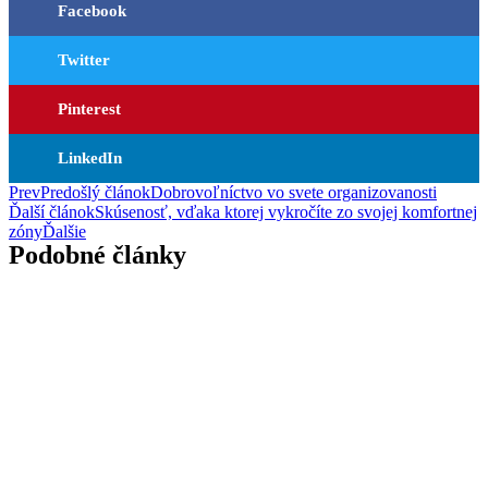
Facebook
Twitter
Pinterest
LinkedIn
Prev
Predošlý článok
Dobrovoľníctvo vo svete organizovanosti
Ďalší článok
Skúsenosť, vďaka ktorej vykročíte zo svojej komfortnej
zóny
Ďalšie
Podobné články