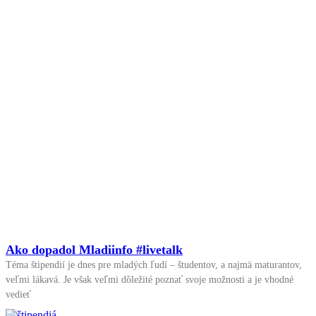
Ako dopadol Mladiinfo #livetalk
Téma štipendií je dnes pre mladých ľudí – študentov, a najmä maturantov,
veľmi lákavá. Je však veľmi dôležité poznať svoje možnosti a je vhodné
vedieť