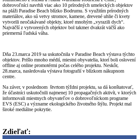
dobrovoľníci navrhli viac ako 10 prírodných umeleckých objektov
na pláži Paradise Beach blízko Bodrumu. S využitím prírodných
materiálov, ako sú vetvy stromov, kamene, drevené uhlie či kvety
vytvorili neočakávané objekty, ktoré mnohým „vyrazili dych“.
Najväčší z vytvorených objektov bol takmer dvakrát väčší ako
priemerná ľudská váha.
Dňa 23.marca 2019 sa uskutočnila v Paradise Beach výstava týchto
objektov. Prišlo mnoho médií, miestni obyvatelia, ktorí boli oslovení
offline aj online promotérmi počas celého projektu. Neskôr,
28.marca, nasledovala výstava fotografií v blízkom nákupnom
centre.
Na záver, v poslednom štvrtom týždni projektu, sa dá konštatovať,
že účastníci uskutočnili najmenej 10 propagačných aktivít, v ktorých
informovali miestnych obyvateľov o dobrovoľníckom programe
EVS (ESC) a význame ekologického životného štýlu. Projekt mal
široké mediálne pokrytie.
Zdieľať: