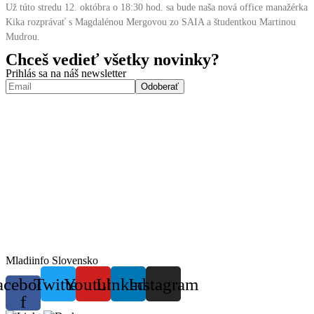
Už túto stredu 12. októbra o 18:30 hod. sa bude naša nová office manažérka
Kika rozprávať s Magdalénou Mergovou zo SAIA a študentkou Martinou
Mudrou.
Chceš vedieť všetky novinky?
Prihlás sa na náš newsletter
Mladiinfo Slovensko
acebook-
Twitter
Youtube
Linkedin
Instagram
f