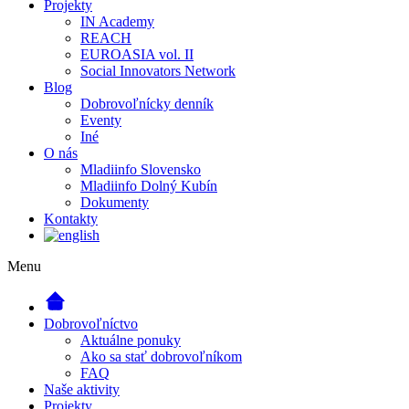
Projekty
IN Academy
REACH
EUROASIA vol. II
Social Innovators Network
Blog
Dobrovoľnícky denník
Eventy
Iné
O nás
Mladiinfo Slovensko
Mladiinfo Dolný Kubín
Dokumenty
Kontakty
Menu
Dobrovoľníctvo
Aktuálne ponuky
Ako sa stať dobrovoľníkom
FAQ
Naše aktivity
Projekty