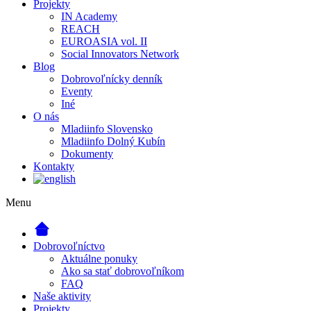
Projekty
IN Academy
REACH
EUROASIA vol. II
Social Innovators Network
Blog
Dobrovoľnícky denník
Eventy
Iné
O nás
Mladiinfo Slovensko
Mladiinfo Dolný Kubín
Dokumenty
Kontakty
Menu
Dobrovoľníctvo
Aktuálne ponuky
Ako sa stať dobrovoľníkom
FAQ
Naše aktivity
Projekty