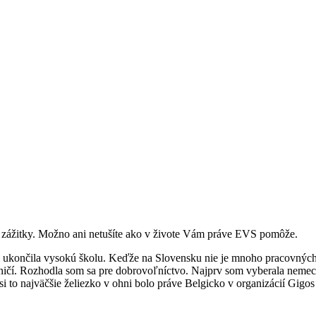
i a zážitky. Možno ani netušíte ako v živote Vám práve EVS pomôže.
ukončila vysokú školu. Keďže na Slovensku nie je mnoho pracovných prí
aničí. Rozhodla som sa pre dobrovoľníctvo. Najprv som vyberala nemec
i to najväčšie želiezko v ohni bolo práve Belgicko v organizácií Gigos