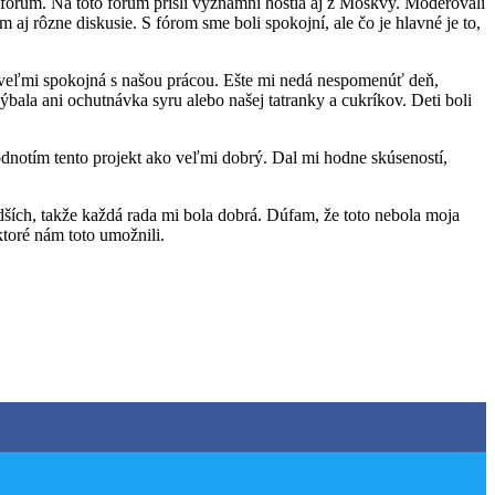
fórum. Na toto fórum prišli významní hostia aj z Moskvy. Moderovali
 aj rôzne diskusie. S fórom sme boli spokojní, ale čo je hlavné je to,
a veľmi spokojná s našou prácou. Ešte mi nedá nespomenúť deň,
ýbala ani ochutnávka syru alebo našej tatranky a cukríkov. Deti boli
dnotím tento projekt ako veľmi dobrý. Dal mi hodne skúseností,
ších, takže každá rada mi bola dobrá. Dúfam, že toto nebola moja
oré nám toto umožnili.