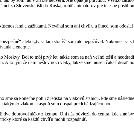
tak by som mu v živote neuveril. Ale opak je pravdou. Všetko začalo 
ľníci zo Slovenska išli do Ruska, robiť animátorov pre telesne postihnut
úsenosťami a zážitkami. Neváhal som ani chvíľu a ihneď som odoslal p
zpečné“ alebo „ty sa tam stratíš“ som аle nepočúval. Nakoniec sa s tým 
ávania a energie.
 do Moskvy. Bol to môj prvý let, takže som sa naň veľmi tešil a neodrad
. A to tým že nám nešli v noci vlaky, takže sme museli čakať desať hod
no sme sa konečne pohli z letiska na vlakovú stanicu, kde sme násled
esta takýmto vlakom a aspoň som dospal predchádzajúcu noc.
i dve dobrovoľníčky z kempu. Oni nás odviezli do centra, kde sme býv
tričky ktoré sa každú chvíľu mohli rozpadnúť.