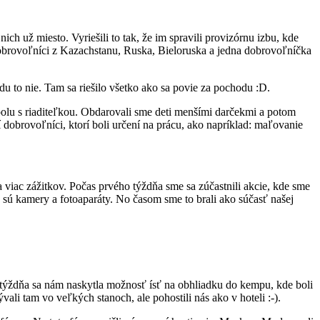
 už miesto. Vyriešili to tak, že im spravili provizórnu izbu, kde
 dobrovoľníci z Kazachstanu, Ruska, Bieloruska a jedna dobrovoľníčka
du to nie. Tam sa riešilo všetko ako sa povie za pochodu :D.
polu s riaditeľkou. Obdarovali sme deti menšími darčekmi a potom
dobrovoľníci, ktorí boli určení na prácu, ako napríklad: maľovanie
a viac zážitkov. Počas prvého týždňa sme sa zúčastnili akcie, kde sme
 sú kamery a fotoaparáty. No časom sme to brali ako súčasť našej
ho týždňa sa nám naskytla možnosť ísť na obhliadku do kempu, kde boli
ali tam vo veľkých stanoch, ale pohostili nás ako v hoteli :-).