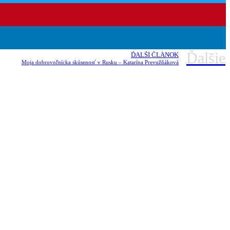
Ďalšie
ĎALŠÍ ČLÁNOK
Moja dobrovoľnícka skúsenosť v Rusku – Katarína Prevužňáková