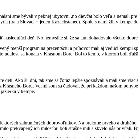
i sme bývali v peknej ubytovni ,no dievčat bolo veľa a nemali pre nich
tyria (traja Slováci + jeden Kazachstanec). Spolu s nami žili v kempe
iť nasledujúci deň. No nemyslite si, že sa tam dohadovalo všetko dopre
avený menší program na prezentáciu a príhovor mali aj vedúci kempu s
o udalosť sa konala v Krásnom Bore. Bol to kemp, v ktorom boli ďalší 
deti. Ako šli dni, tak sme sa čoraz lepšie spoznávali a mali sme viac 
íci z Krásneho Boru. Veľmi som sa čudoval, že pri každom našom pohybe
o jazierka v kempe.
sťou niektorých zahraničných dobrovoľníkov. Na prelome prvého a druhé
o prekvapený ich milosťou boli strašne milí a skvelo nás privítali. Býv