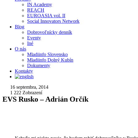
IN Academy
REACH
EUROASIA vol. II
Social Innovators Network
Blog
Dobrovoľnícky denník
Eventy
Iné
O nás
Mladiinfo Slovensko
Mladiinfo Dolný Kubín
Dokumenty
Kontakty
16 septembra, 2014
1 222
Zobrazení
EVS Rusko – Adrián Orčík