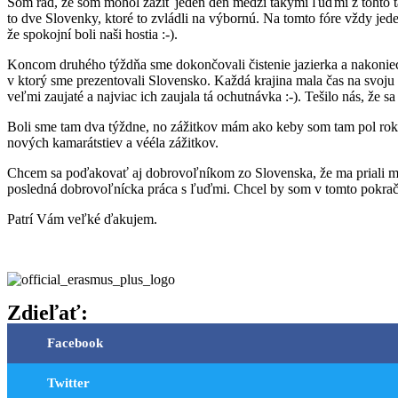
Som rád, že som mohol zažiť jeden deň medzi takými ľuďmi z tohto t
to dve Slovenky, ktoré to zvládli na výbornú. Na tomto fóre vždy jeden
že spokojní boli naši hostia :-).
Koncom druhého týždňa sme dokončovali čistenie jazierka a nakoniec
v ktorý sme prezentovali Slovensko. Každá krajina mala čas na svoju p
veľmi zaujaté a najviac ich zaujala tá ochutnávka :-). Tešilo nás, že sa
Boli sme tam dva týždne, no zážitkov mám ako keby som tam pol roka
nových kamarátstiev a vééla zážitkov.
Chcem sa poďakovať aj dobrovoľníkom zo Slovenska, že ma priali medz
posledná dobrovoľnícka práca s ľuďmi. Chcel by som v tomto pokra
Patrí Vám veľké ďakujem.
Zdieľať:
Facebook
Twitter