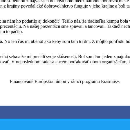
ábora. Jednou z najväčších udalostí bolo medzinárodné dobrovoľnícke 
 z krajiny povedal aké dobrovoľníctvo funguje v jeho krajine a boli tam
 sa nám ho podarilo aj dokončiť. Tešilo nás, že riaditeľka kempu bol
rezentáciu. Na našej prezentácii sme spievali a tancovali. Taktiež nech
 im to páčilo.
. No ten čas mi ubehol ako keby som tam tri dni. Z môjho pohľadu ho
i seba a že mi predali svoje skúsenosti. Bol som tam jeden z najmlad
čovať. V neposlednom rade sa chcem poďakovať obom organizáciám, kt
Financované Európskou úniou v rámci programu Erasmus+.