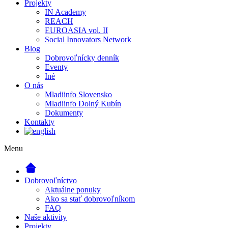
Projekty
IN Academy
REACH
EUROASIA vol. II
Social Innovators Network
Blog
Dobrovoľnícky denník
Eventy
Iné
O nás
Mladiinfo Slovensko
Mladiinfo Dolný Kubín
Dokumenty
Kontakty
Menu
Dobrovoľníctvo
Aktuálne ponuky
Ako sa stať dobrovoľníkom
FAQ
Naše aktivity
Projekty