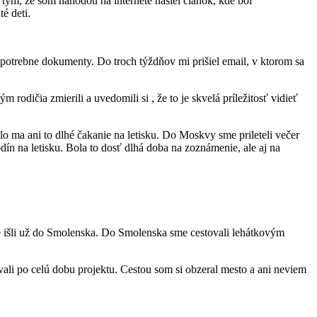
tým, že som náhodou na internete našiel článok, kde bol
é deti.
otrebne dokumenty. Do troch týždňov mi prišiel email, v ktorom sa
rodičia zmierili a uvedomili si , že to je skvelá príležitosť vidieť
ilo ma ani to dlhé čakanie na letisku. Do Moskvy sme prileteli večer
ín na letisku. Bola to dosť dlhá doba na zoznámenie, ale aj na
ne išli už do Smolenska. Do Smolenska sme cestovali lehátkovým
ali po celú dobu projektu. Cestou som si obzeral mesto a ani neviem