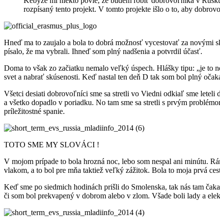
Kebyže mi niekto povie, že budem robiť dobrovoľníka v Rusku, 
rozpísaný tento projekt. V tomto projekte išlo o to, aby dobrovo
Hneď ma to zaujalo a bola to dobrá možnosť vycestovať za novými sk
písalo, že ma vybrali. Ihneď som plný nadšenia а potvrdil účasť.
Doma to však zo začiatku nemalo veľký úspech. Hlášky tipu: „je to nebe
svet a nabrať skúsenosti. Keď nastal ten deň D tak som bol plný očak
Všetci desiati dobrovoľníci sme sa stretli vo Viedni odkiaľ sme leteli
a všetko dopadlo v poriadku. No tam sme sa stretli s prvým problémom
príležitostné spanie.
TOTO SME MY SLOVÁCI !
V mojom prípade to bola hrozná noc, lebo som nespal ani minútu. Rá
vlakom, a to bol pre mňa taktiež veľký zážitok. Bola to moja prvá c
Keď sme po siedmich hodinách prišli do Smolenska, tak nás tam čakal
či som bol prekvapený v dobrom alebo v zlom. Všade boli lady a elek