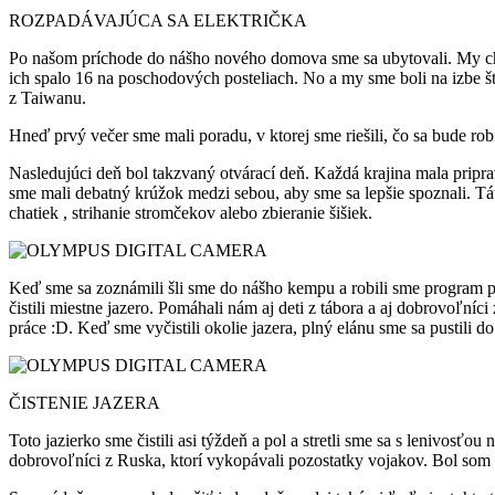
ROZPADÁVAJÚCA SA ELEKTRIČKA
Po našom príchode do nášho nového domova sme sa ubytovali. My chalan
ich spalo 16 na poschodových posteliach. No a my sme boli na izbe š
z Taiwanu.
Hneď prvý večer sme mali poradu, v ktorej sme riešili, čo sa bude rob
Nasledujúci deň bol takzvaný otvárací deň. Každá krajina mala pripr
sme mali debatný krúžok medzi sebou, aby sme sa lepšie spoznali. Tát
chatiek , strihanie stromčekov alebo zbieranie šišiek.
Keď sme sa zoznámili šli sme do nášho kempu a robili sme program pre 
čistili miestne jazero. Pomáhali nám aj deti z tábora a aj dobrovoľn
práce :D. Keď sme vyčistili okolie jazera, plný elánu sme sa pustili d
ČISTENIE JAZERA
Toto jazierko sme čistili asi týždeň a pol a stretli sme sa s lenivo
dobrovoľníci z Ruska, ktorí vykopávali pozostatky vojakov. Bol som mil