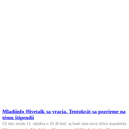
Mladiinfo #livetalk sa vracia. Tentokrát sa pozrieme na
tému štipendií
Už túto stredu 12. októbra o 18:30 hod. sa bude naša nová office manažérka