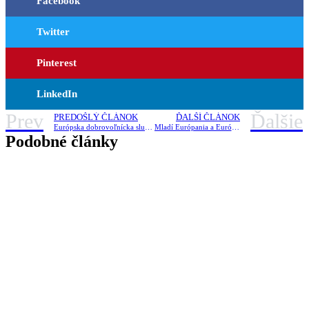
Facebook
Twitter
Pinterest
LinkedIn
Prev
Ďalšie
PREDOŠLÝ ČLÁNOK
ĎALŠÍ ČLÁNOK
Európska dobrovoľnícka služba v roku 2011 – vysielanie
Mladí Európania a Európanky bez hraníc
Podobné články