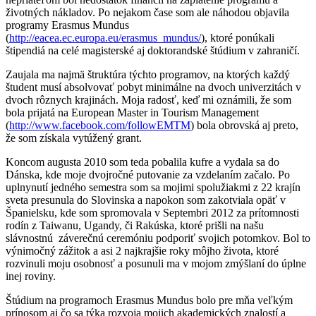
životných nákladov. Po nejakom čase som ale náhodou objavila
programy Erasmus Mundus
(
http://eacea.ec.europa.eu/erasmus_mundus/
), ktoré ponúkali
štipendiá na celé magisterské aj doktorandské štúdium v zahraničí.
Zaujala ma najmä štruktúra týchto programov, na ktorých každý
študent musí absolvovať pobyt minimálne na dvoch univerzitách v
dvoch rôznych krajinách. Moja radosť, keď mi oznámili, že som
bola prijatá na European Master in Tourism Management
(
http://www.facebook.com/followEMTM
) bola obrovská aj preto,
že som získala vytúžený grant.
Koncom augusta 2010 som teda pobalila kufre a vydala sa do
Dánska, kde moje dvojročné putovanie za vzdelaním začalo. Po
uplnynutí jedného semestra som sa mojimi spolužiakmi z 22 krajín
sveta presunula do Slovinska a napokon som zakotviala opäť v
Španielsku, kde som spromovala v Septembri 2012 za prítomnosti
rodín z Taiwanu, Ugandy, či Rakúska, ktoré prišli na našu
slávnostnú záverečnú ceremóniu podporiť svojich potomkov. Bol to
výnimočný zážitok a asi 2 najkrajšie roky môjho života, ktoré
rozvinuli moju osobnosť a posunuli ma v mojom zmýšlaní do úplne
inej roviny.
Štúdium na programoch Erasmus Mundus bolo pre mňa veľkým
prínosom aj čo sa týka rozvoja mojich akademických znalostí a