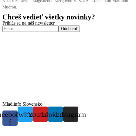
Kika rozprávať s Magdalénou Mergovou zo SAIA a študentkou Martinou
Mudrou.
Chceš vedieť všetky novinky?
Prihlás sa na náš newsletter
Mladiinfo Slovensko
acebook-
Twitter
Youtube
Linkedin
Instagram
f