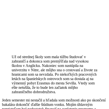
Už od strednej školy som mala túžbu študovať v
zahraničí a dokonca som premýšľala nad vysokou
školou v Anglicku. Nakoniec som nastúpila na
univerzitu v Nitre, ale môjho sna o cestovaní a živote za
hranicami som sa nevzdala. Po niekoľkých pracovných
letách na španielskych ostrovoch som sa dostala aj na
výmenný pobyt Erasmus do mesta Sevilla. Vtedy som
ešte netušila, že to bude len začiatok môjho
zahraničného dobrodružstva.
Jeden semester mi nestačil a hľadala som možnosti ako po skončení
bakalára dokončiť ďalšie štúdium vonku. Mojím úhlavným
nepriateľom bol nedostatok financií na zaplatenie programu a