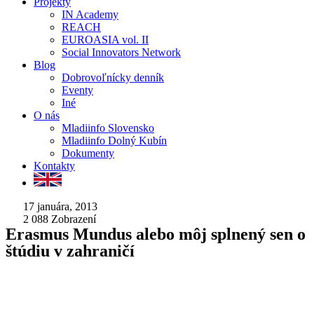
Projekty
IN Academy
REACH
EUROASIA vol. II
Social Innovators Network
Blog
Dobrovoľnícky denník
Eventy
Iné
O nás
Mladiinfo Slovensko
Mladiinfo Dolný Kubín
Dokumenty
Kontakty
17 januára, 2013
2 088
Zobrazení
Erasmus Mundus alebo môj splnený sen o
štúdiu v zahraničí