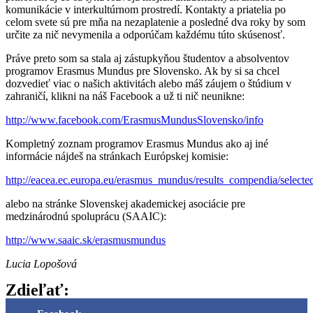
komunikácie v interkultúrnom prostredí. Kontakty a priatelia po
celom svete sú pre mňa na nezaplatenie a posledné dva roky by som
určite za nič nevymenila a odporúčam každému túto skúsenosť.
Práve preto som sa stala aj zástupkyňou študentov a absolventov
programov Erasmus Mundus pre Slovensko. Ak by si sa chcel
dozvedieť viac o našich aktivitách alebo máš záujem o štúdium v
zahraničí, klikni na náš Facebook a už ti nič neunikne:
http://www.facebook.com/ErasmusMundusSlovensko/info
Kompletný zoznam programov Erasmus Mundus ako aj iné
informácie nájdeš na stránkach Európskej komisie:
http://eacea.ec.europa.eu/erasmus_mundus/results_compendia/select
alebo na stránke Slovenskej akademickej asociácie pre
medzinárodnú spoluprácu (SAAIC):
http://www.saaic.sk/erasmusmundus
Lucia Lopošová
Zdieľať: