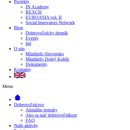
Projekty
IN Academy
REACH
EUROASIA vol. II
Social Innovators Network
Blog
Dobrovoľnícky denník
Eventy
Iné
O nás
Mladiinfo Slovensko
Mladiinfo Dolný Kubín
Dokumenty
Kontakty
Menu
Dobrovoľníctvo
Aktuálne ponuky
Ako sa stať dobrovoľníkom
FAQ
Naše aktivity