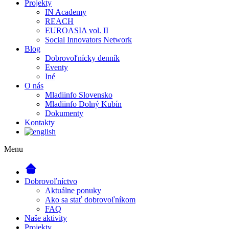
Projekty
IN Academy
REACH
EUROASIA vol. II
Social Innovators Network
Blog
Dobrovoľnícky denník
Eventy
Iné
O nás
Mladiinfo Slovensko
Mladiinfo Dolný Kubín
Dokumenty
Kontakty
Menu
Dobrovoľníctvo
Aktuálne ponuky
Ako sa stať dobrovoľníkom
FAQ
Naše aktivity
Projekty