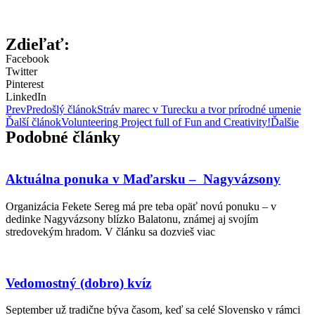
Zdieľať:
Facebook
Twitter
Pinterest
LinkedIn
Prev
Predošlý článok
Stráv marec v Turecku a tvor prírodné umenie
Ďalší článok
Volunteering Project full of Fun and Creativity!
Ďalšie
Podobné články
Aktuálna ponuka v Maďarsku – Nagyvázsony
Organizácia Fekete Sereg má pre teba opäť novú ponuku – v
dedinke Nagyvázsony blízko Balatonu, známej aj svojím
stredovekým hradom. V článku sa dozvieš viac
Vedomostný (dobro) kvíz
September už tradične býva časom, keď sa celé Slovensko v rámci