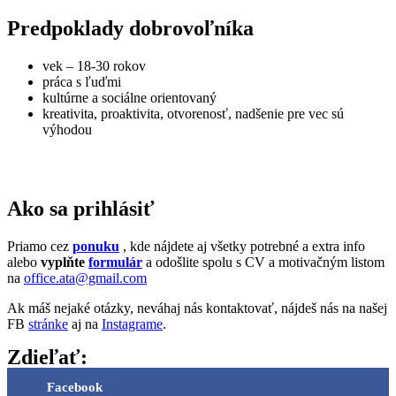
Predpoklady dobrovoľníka
vek – 18-30 rokov
práca s ľuďmi
kultúrne a sociálne orientovaný
kreativita, proaktivita, otvorenosť, nadšenie pre vec sú
výhodou
Ako sa prihlásiť
Priamo cez
ponuku
, kde nájdete aj všetky potrebné a extra info
alebo
vyplňte
formulár
a odošlite spolu s CV a motivačným listom
na
office.ata@gmail.com
Ak máš nejaké otázky, neváhaj nás kontaktovať, nájdeš nás na našej
FB
stránke
aj na
Instagrame
.
Zdieľať:
Facebook