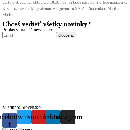
Už túto stredu 12. októbra o 18:30 hod. sa bude naša nová office manažérka
Kika rozprávať s Magdalénou Mergovou zo SAIA a študentkou Martinou
Mudrou.
Chceš vedieť všetky novinky?
Prihlás sa na náš newsletter
Mladiinfo Slovensko
acebook-
Twitter
Youtube
Linkedin
Instagram
f