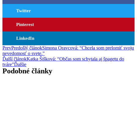
Twitter
Pinterest
LinkedIn
Prev
Predošlý článok
Simona Oravcová: “Chcela som prelomiť svoju
nevedomosť o svete.”
Ďalší článok
Katka Šišková: “Občas som schytala aj špagetu do
tváre”
Ďalšie
Podobné články