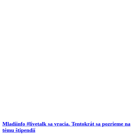
Mladiinfo #livetalk sa vracia. Tentokrát sa pozrieme na
tému štipendií