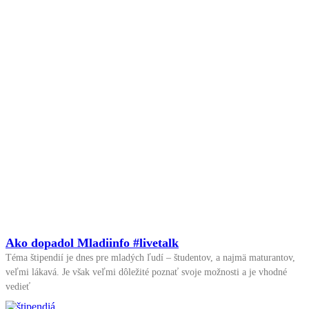
Ako dopadol Mladiinfo #livetalk
Téma štipendií je dnes pre mladých ľudí – študentov, a najmä maturantov,
veľmi lákavá. Je však veľmi dôležité poznať svoje možnosti a je vhodné
vedieť