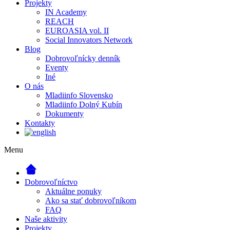
Projekty
IN Academy
REACH
EUROASIA vol. II
Social Innovators Network
Blog
Dobrovoľnícky denník
Eventy
Iné
O nás
Mladiinfo Slovensko
Mladiinfo Dolný Kubín
Dokumenty
Kontakty
Menu
Dobrovoľníctvo
Aktuálne ponuky
Ako sa stať dobrovoľníkom
FAQ
Naše aktivity
Projekty