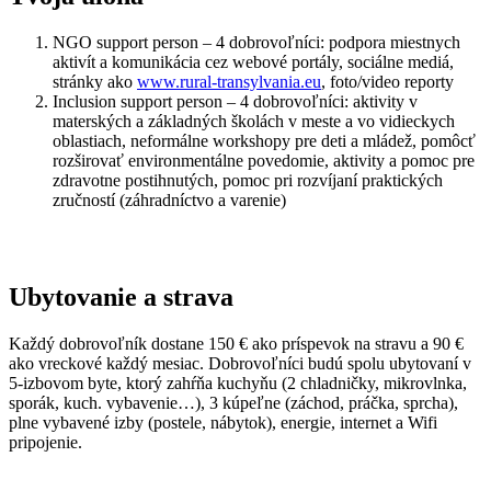
NGO support person – 4 dobrovoľníci: podpora miestnych
aktivít a komunikácia cez webové portály, sociálne mediá,
stránky ako
www.rural-transylvania.eu
, foto/video reporty
Inclusion support person – 4 dobrovoľníci: aktivity v
materských a základných školách v meste a vo vidieckych
oblastiach, neformálne workshopy pre deti a mládež, pomôcť
rozširovať environmentálne povedomie, aktivity a pomoc pre
zdravotne postihnutých, pomoc pri rozvíjaní praktických
zručností (záhradníctvo a varenie)
Ubytovanie a strava
Každý dobrovoľník dostane 150 € ako príspevok na stravu a 90 €
ako vreckové každý mesiac. Dobrovoľníci budú spolu ubytovaní v
5-izbovom byte, ktorý zahŕňa kuchyňu (2 chladničky, mikrovlnka,
sporák, kuch. vybavenie…), 3 kúpeľne (záchod, práčka, sprcha),
plne vybavené izby (postele, nábytok), energie, internet a Wifi
pripojenie.