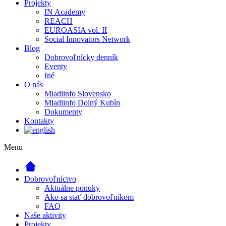
Projekty
IN Academy
REACH
EUROASIA vol. II
Social Innovators Network
Blog
Dobrovoľnícky denník
Eventy
Iné
O nás
Mladiinfo Slovensko
Mladiinfo Dolný Kubín
Dokumenty
Kontakty
Menu
Dobrovoľníctvo
Aktuálne ponuky
Ako sa stať dobrovoľníkom
FAQ
Naše aktivity
Projekty