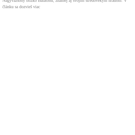
Nagyvázsony blízko Balatonu, známej aj svojím stredovekým hradom. V
článku sa dozvieš viac