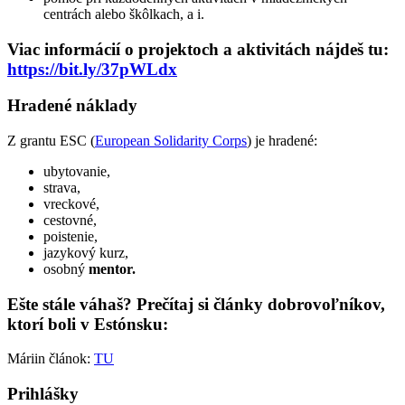
centrách alebo škôlkach, a i.
Viac informácií o projektoch a aktivitách nájdeš tu:
https://bit.ly/37pWLdx
Hradené náklady
Z grantu ESC (
European Solidarity Corps
) je hradené:
ubytovanie,
strava,
vreckové,
cestovné,
poistenie,
jazykový kurz,
osobný
mentor.
Ešte stále váhaš? Prečítaj si články dobrovoľníkov,
ktorí boli v Estónsku:
Máriin článok:
TU
Prihlášky