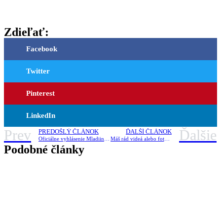
Zdieľať:
Facebook
Twitter
Pinterest
LinkedIn
Prev
Ďalšie
PREDOŠLÝ ČLÁNOK
ĎALŠÍ ČLÁNOK
Oficiálne vyhlásenie Mladiinfo Slovensko k aktuálnej situácii ohľadom COVID-19
Máš rád videá alebo fotografovanie? Tento projekt je pre teba! | ESC vo Francúzsku
Podobné články