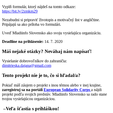
Vyplň formulár, ktorý nájdeš na tomto odkaze:
https://bit.ly/2zmkm29
Nezabudni si pripraviť životopis a motivačný list v angličtine.
Pripájajú sa ako príloha vo formulári.
Uveď Mladiinfo Slovensko ako svoju vysielajúcu organizáciu.
Deadline na prihlásenie:
14. 7. 2020
Máš nejaké otázky? Neváhaj nám napísať!
Vysielanie dobrovoľníkov do zahraničia:
dimitrieska.dajana@gmail.com
Tento projekt nie je to, čo si hľadal/a?
Pokiaľ máš záujem o projekt s inou témou alebo v inej krajine,
zaregistruj sa na portáli
European Solidarity Corps
a nájdi
projekt podľa svojich predstáv. Mladiinfo Slovensko sa rado stane
tvojou vysielajúcou organizáciou.
–
Veľa šťastia s prihláškou!