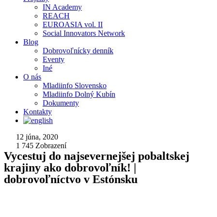
IN Academy
REACH
EUROASIA vol. II
Social Innovators Network
Blog
Dobrovoľnícky denník
Eventy
Iné
O nás
Mladiinfo Slovensko
Mladiinfo Dolný Kubín
Dokumenty
Kontakty
12 júna, 2020
1 745
Zobrazení
Vycestuj do najsevernejšej pobaltskej
krajiny ako dobrovoľník! |
dobrovoľníctvo v Estónsku