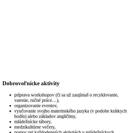
Dobrovoľnícke aktivity
príprava workshopov (či sa už zaujímaš o recyklovanie,
varenie, ručné práce…),
organizovanie eventov,
vyučovanie svojho materinského jazyka (v podobe krátkych
hodín) alebo základov angličtiny,
mládežnícke tábory,
medzikultúrne večery,
pomoc pri každodenných aktivitách v mládežníckych