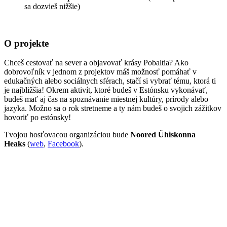
sa dozvieš nižšie)
O projekte
Chceš cestovať na sever a objavovať krásy Pobaltia? Ako
dobrovoľník v jednom z projektov máš možnosť pomáhať v
edukačných alebo sociálnych sférach, stačí si vybrať tému, ktorá ti
je najbližšia! Okrem aktivít, ktoré budeš v Estónsku vykonávať,
budeš mať aj čas na spoznávanie miestnej kultúry, prírody alebo
jazyka. Možno sa o rok stretneme a ty nám budeš o svojich zážitkov
hovoriť po estónsky!
Tvojou hosťovacou organizáciou bude
Noored Ühiskonna
Heaks
(
web
,
Facebook
).