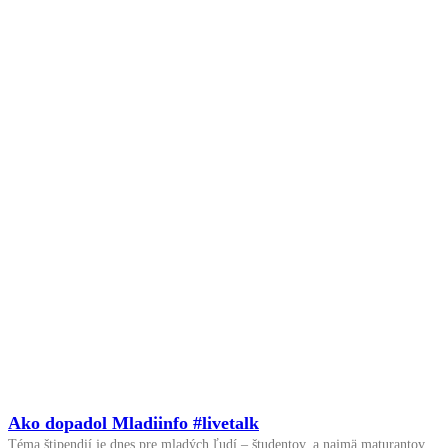
Ako dopadol Mladiinfo #livetalk
Téma štipendií je dnes pre mladých ľudí – študentov, a najmä maturantov,