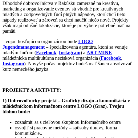
Dlhodobé dobrovoľníctva v Rakúsku zamerané na kreatívu,
marketing a organizovanie eventov sú vhodné pre kreatívnych
mladých a zodpovedných ľudí plných nápadov, ktorí chcú tieto
nápady realizovať a zároveň sa chcú naučiť niečo nové. Projekty
však majú odlišné lokalizácie, ktoré je pri výbere potrebné mať na
pamäti.
Tvojou hosťujúcou organizáciou bude
LOGO
Jugendmanagement
–
špecializovaná agentúra, ktorá sa venuje
mladým ľuďom (
Facebook
,
Instagram
) a
ART MINE
–
mládežnícka multikultúrna nezisková organizácia (
Facebook
,
Instagram
). Navyše počas projektov budeš mať šancu absolvovať
kurz nemeckého jazyka.
PROJEKTY A AKTIVITY:
1) Dobrovoľnícky projekt – Grafický dizajn a komunikácia v
mládežníckom informačnom centre LOGO (Graz). Tvojou
úlohou bude:
zoznámiť sa s cieľovou skupinou Informačného centra
osvojiť si pracovné metódy – spôsoby úpravy, forma
komunikácie..