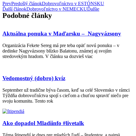
Prev
Predošlý článok
Dobrovoľníctvo v ESTÓNSKU
Ďalší článok
Dobrovoľníctvo v NEMECKU
Ďalšie
Podobné články
Aktuálna ponuka v Maďarsku – Nagyvázsony
Organizácia Fekete Sereg má pre teba opäť novú ponuku – v
dedinke Nagyvázsony blízko Balatonu, známej aj svojím
stredovekým hradom. V článku sa dozvieš viac
Vedomostný (dobro) kvíz
September už tradične býva časom, keď sa celé Slovensko v rámci
Týždňa dobrovoľníctva spojí s cieľom a chuťou spraviť niečo pre
svoju komunitu. Tento rok
Ako dopadol Mladiinfo #livetalk
Téma štipendií je dnes pre mladých ľudí – študentov, a najmä