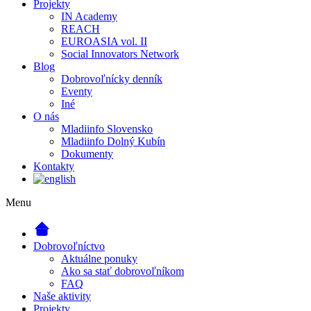
Projekty
IN Academy
REACH
EUROASIA vol. II
Social Innovators Network
Blog
Dobrovoľnícky denník
Eventy
Iné
O nás
Mladiinfo Slovensko
Mladiinfo Dolný Kubín
Dokumenty
Kontakty
Menu
Dobrovoľníctvo
Aktuálne ponuky
Ako sa stať dobrovoľníkom
FAQ
Naše aktivity
Projekty