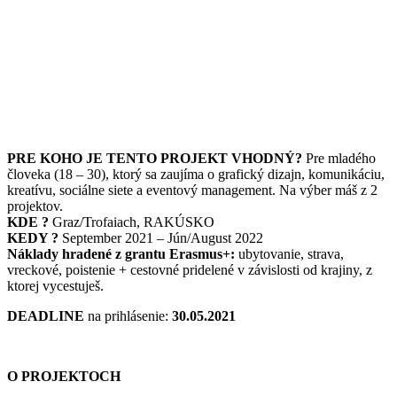
PRE KOHO JE TENTO PROJEKT VHODNÝ?
Pre mladého
človeka (18 – 30), ktorý sa zaujíma o grafický dizajn, komunikáciu,
kreatívu, sociálne siete a eventový management. Na výber máš z 2
projektov.
KDE ?
Graz/Trofaiach, RAKÚSKO
KEDY ?
September 2021 – Jún/August 2022
Náklady hradené z grantu Erasmus+:
ubytovanie, strava,
vreckové, poistenie + cestovné pridelené v závislosti od krajiny, z
ktorej vycestuješ.
DEADLINE
na prihlásenie:
30.05.2021
O PROJEKTOCH