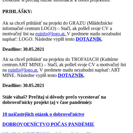
PRIHLÁŠKY:
Ak sa chceš prihlásiť na projekt do GRAZU (Mládežnícke
informačné centrum LOGO) – Stačí, ak pošleš svoje CV a
motivačný list na
euinfo@logo.at.
V predmete mailu nezabudni
napísať: LOGO. Následne vyplň tento
DOTAZNÍK
.
Deadline: 30.05.2021
Ak sa chceš prihlásiť na projektu do TROFAIACH (Kultúrne
centrum ART MINE) – Stačí, ak pošleš svoje CV a motivačný list
na
euinfo@logo.at.
V predmete mailu nezabudni napísať: ART
MINE. Následne vyplň tento
DOTAZNÍK
.
Deadline: 30.05.2021
Stále váhaš?
Prečítaj si dôvody prečo vycestovať na
dobrovoľnícky projekt (aj v čase pandémie):
10 najčastejších otázok o dobrovoľníctve
DOBROVOĽNÍCTVO POČAS PANDÉMIE