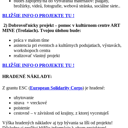
budeš zapojený/ná do vytvárania materiálov: plagáty,
brožúrky, videá, fotografie, webová stránka, sociálne siete..
BLIŽŠIE INFO O PROJEKTE TU !
2) Dobrovoľnícky projekt – pomoc v kultúrnom centre ART
MINE (Trofaiach). Tvojou úlohou bude:
práca v malom tíme
asistencia pri eventoch a kultúrnych podujatiach, výstavách,
workshopoch centra
realizovať vlastný projekt
BLIŽŠIE INFO O PROJEKTE TU !
HRADENÉ NÁKLADY:
Z grantu ESC (
European Solidarity Corps
) je hradené:
ubytovanie
strava + vreckové
poistenie
cestovné – v závislosti od krajiny, z ktorej vycestuješ
Výška hradených nákladov aj typ bývania sa líši od projektu!
Dôsledne si prečítaj bližšie informácie k obom projektom!