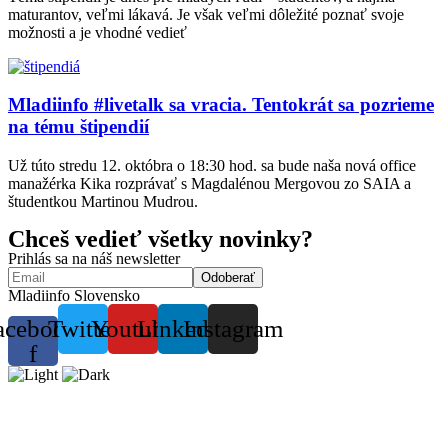
maturantov, veľmi lákavá. Je však veľmi dôležité poznať svoje
možnosti a je vhodné vedieť
Mladiinfo #livetalk sa vracia. Tentokrát sa pozrieme
na tému štipendií
Už túto stredu 12. októbra o 18:30 hod. sa bude naša nová office
manažérka Kika rozprávať s Magdalénou Mergovou zo SAIA a
študentkou Martinou Mudrou.
Chceš vedieť všetky novinky?
Prihlás sa na náš newsletter
Mladiinfo Slovensko
acebook-
Twitter
Youtube
Linkedin
Instagram
f