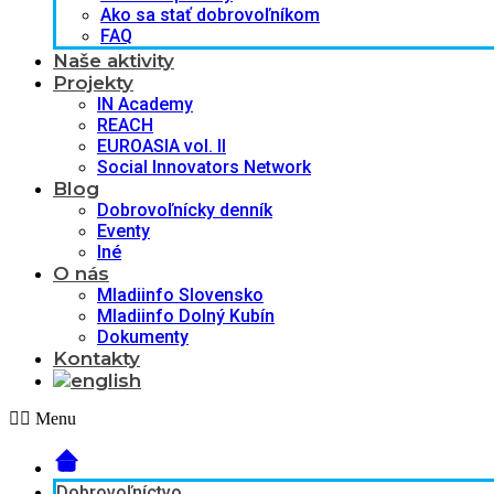
Ako sa stať dobrovoľníkom
FAQ
Naše aktivity
Projekty
IN Academy
REACH
EUROASIA vol. II
Social Innovators Network
Blog
Dobrovoľnícky denník
Eventy
Iné
O nás
Mladiinfo Slovensko
Mladiinfo Dolný Kubín
Dokumenty
Kontakty
Menu
Dobrovoľníctvo