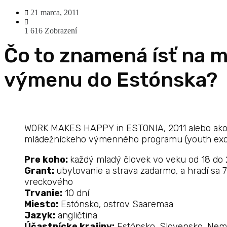
21 marca, 2011
1 616
Zobrazení
Čo to znamená ísť na 
výmenu do Estónska?
WORK MAKES HAPPY in ESTONIA, 2011 alebo ako s
mládežníckeho výmenného programu (youth ex
Pre koho:
každý mladý človek vo veku od 18 do
Grant:
ubytovanie a strava zadarmo, a hradí sa 7
vreckového
Trvanie:
10 dní
Miesto:
Estónsko, ostrov Saaremaa
Jazyk:
angličtina
Účastnícke krajiny:
Estónsko, Slovensko, Neme