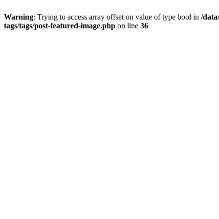
Warning
: Trying to access array offset on value of type bool in
/data
tags/tags/post-featured-image.php
on line
36
Preskočiť
na
obsah