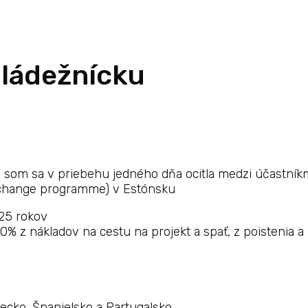
mládežnícku
om sa v priebehu jedného dňa ocitla medzi účastník
change programme) v Estónsku
 25 rokov
0% z nákladov na cestu na projekt a spať, z poistenia a
cko, Španielsko a Partugalsko