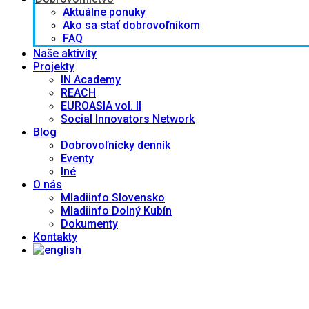
Aktuálne ponuky
Ako sa stať dobrovoľníkom
FAQ
Naše aktivity
Projekty
IN Academy
REACH
EUROASIA vol. II
Social Innovators Network
Blog
Dobrovoľnícky denník
Eventy
Iné
O nás
Mladiinfo Slovensko
Mladiinfo Dolný Kubín
Dokumenty
Kontakty