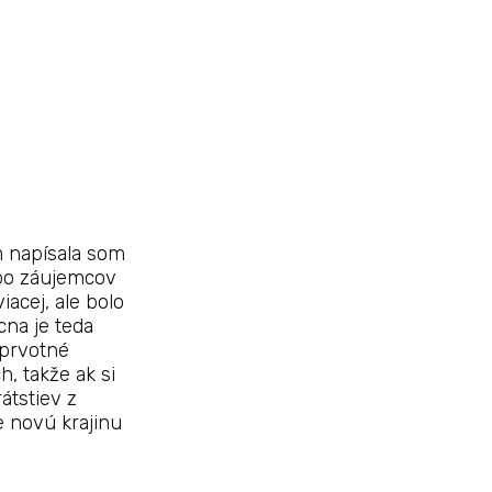
m napísala som
lebo záujemcov
acej, ale bolo
cna je teda
 prvotné
, takže ak si
átstiev z
e novú krajinu