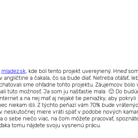
u
mladez.sk
, kde bol tento projekt uverejnený. Hneď so
 v angličtine a čakala, čo sa bude diať. Netreba otáľať, 
chatovali sme ohľadne tohto projektu. Záujemcov bolo vi
 mali túto možnosť. Ja som ju našťastie mala 🙂 Do budú
nternet a na nej mať aj nejaké tie peniažky, aby pokryli
bec niekam išli. Z týchto peňazí vám 70% bude vrátených
m v neskutočnej miere vráti späť v podobe nových kamar
sa o sebe niečo viac, na čom môžete pracovať, spoznát
vďaka tomu nájdete svoju vysnenú prácu.