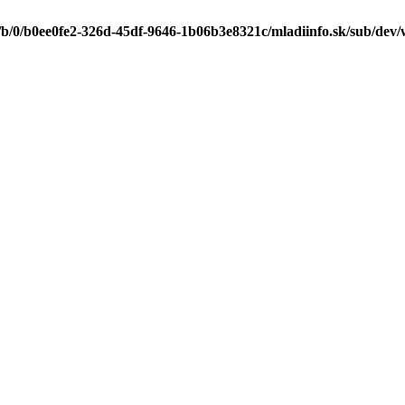
/b/0/b0ee0fe2-326d-45df-9646-1b06b3e8321c/mladiinfo.sk/sub/dev