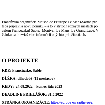
Francúzska organizácia Maison de l’Europe Le Mans-Sarthe pre
teba pripravila novú ponuku – a to v štyroch rôznych mestách po
celom Francúzsku! Sable, Montval, Le Mans, Le Grand Lucé. V
článku sa dozvieš viac informácií o týchto príležitostiach.
O PROJEKTE
KDE: Francúzsko, Sable
DĹŽKA:
dlhodobý (11 mesiacov)
KEDY:
24.08.2022 – koniec júla 2023
DEADLINE PRIHLÁŠOK: 31.5.2022
STRÁNKA ORGANIZÁCIE:
https://europe-en-sarthe.eu/a-