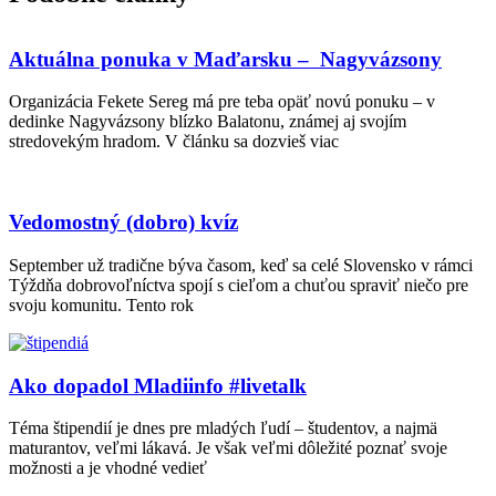
Aktuálna ponuka v Maďarsku – Nagyvázsony
Organizácia Fekete Sereg má pre teba opäť novú ponuku – v
dedinke Nagyvázsony blízko Balatonu, známej aj svojím
stredovekým hradom. V článku sa dozvieš viac
Vedomostný (dobro) kvíz
September už tradične býva časom, keď sa celé Slovensko v rámci
Týždňa dobrovoľníctva spojí s cieľom a chuťou spraviť niečo pre
svoju komunitu. Tento rok
Ako dopadol Mladiinfo #livetalk
Téma štipendií je dnes pre mladých ľudí – študentov, a najmä
maturantov, veľmi lákavá. Je však veľmi dôležité poznať svoje
možnosti a je vhodné vedieť