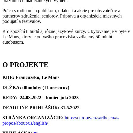
prázdnin či mládežníckych výmen.
Práca s rodinami a publikom, udalosti a akcie pre obyvateľov a
partnerov združenia, seniorov. Príprava a organizácia miestnych
podujatí a festivalov.
K dispozícií ti budú aj rôzne jazykové kurzy. Ubytovanie je v byte v
Le Mans, ktorý je od vášho pracoviska vzdialený 50 minút
autobusom.
O PROJEKTE
KDE: Francúzsko, Le Mans
DĹŽKA:
dlhodobý (11 mesiacov)
KEDY:
24.08.2022 – koniec júla 2023
DEADLINE PRIHLÁŠOK: 31.5.2022
STRÁNKA ORGANIZÁCIE:
https://europe-en-sarthe.eu/a-
propos/about-us/english/