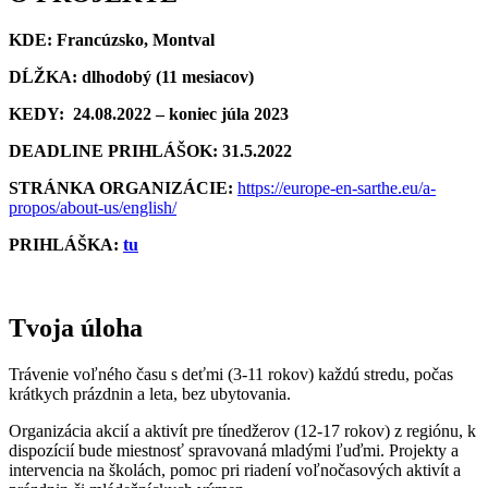
KDE: Francúzsko, Montval
DĹŽKA:
dlhodobý (11 mesiacov)
KEDY:
24.08.2022 – koniec júla 2023
DEADLINE PRIHLÁŠOK: 31.5.2022
STRÁNKA ORGANIZÁCIE:
https://europe-en-sarthe.eu/a-
propos/about-us/english/
PRIHLÁŠKA:
tu
Tvoja úloha
Trávenie voľného času s deťmi (3-11 rokov) každú stredu, počas
krátkych prázdnin a leta, bez ubytovania.
Organizácia akcií a aktivít pre tínedžerov (12-17 rokov) z regiónu, k
dispozícií bude miestnosť spravovaná mladými ľuďmi. Projekty a
intervencia na školách, pomoc pri riadení voľnočasových aktivít a