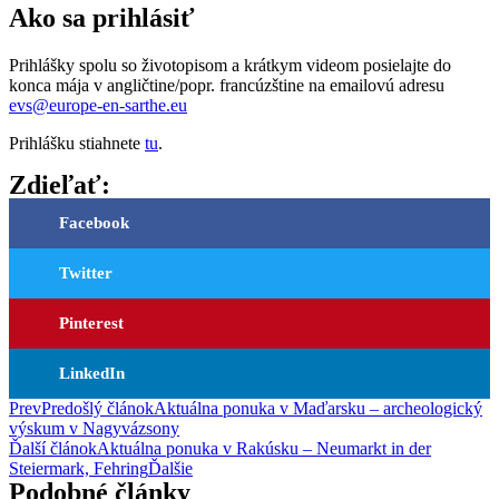
Ako sa prihlásiť
Prihlášky spolu so životopisom a krátkym videom posielajte do
konca mája v angličtine/popr. francúzštine na emailovú adresu
evs@europe-en-sarthe.eu
Prihlášku stiahnete
tu
.
Zdieľať:
Facebook
Twitter
Pinterest
LinkedIn
Prev
Predošlý článok
Aktuálna ponuka v Maďarsku – archeologický
výskum v Nagyvázsony
Ďalší článok
Aktuálna ponuka v Rakúsku – Neumarkt in der
Steiermark, Fehring
Ďalšie
Podobné články