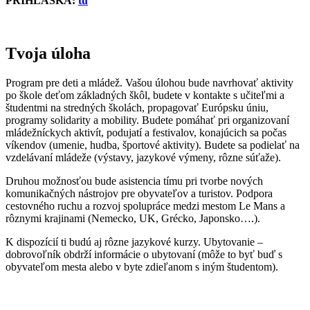
PRIHLÁŠKA:
tu
Tvoja úloha
Program pre deti a mládež. Vašou úlohou bude navrhovať aktivity
po škole deťom základných škôl, budete v kontakte s učiteľmi a
študentmi na stredných školách, propagovať Európsku úniu,
programy solidarity a mobility. Budete pomáhať pri organizovaní
mládežníckych aktivít, podujatí a festivalov, konajúcich sa počas
víkendov (umenie, hudba, športové aktivity). Budete sa podielať na
vzdelávaní mládeže (výstavy, jazykové výmeny, rôzne súťaže).
Druhou možnosťou bude asistencia tímu pri tvorbe nových
komunikačných nástrojov pre obyvateľov a turistov. Podpora
cestovného ruchu a rozvoj spolupráce medzi mestom Le Mans a
rôznymi krajinami (Nemecko, UK, Grécko, Japonsko….).
K dispozícií ti budú aj rôzne jazykové kurzy. Ubytovanie –
dobrovoľník obdrží informácie o ubytovaní (môže to byť buď s
obyvateľom mesta alebo v byte zdieľanom s iným študentom).