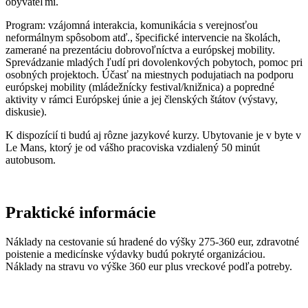
obyvateľmi.
Program: vzájomná interakcia, komunikácia s verejnosťou
neformálnym spôsobom atď., špecifické intervencie na školách,
zamerané na prezentáciu dobrovoľníctva a európskej mobility.
Sprevádzanie mladých ľudí pri dovolenkových pobytoch, pomoc pri
osobných projektoch. Účasť na miestnych podujatiach na podporu
európskej mobility (mládežnícky festival/knižnica) a popredné
aktivity v rámci Európskej únie a jej členských štátov (výstavy,
diskusie).
K dispozícií ti budú aj rôzne jazykové kurzy. Ubytovanie je v byte v
Le Mans, ktorý je od vášho pracoviska vzdialený 50 minút
autobusom.
Praktické informácie
Náklady na cestovanie sú hradené do výšky 275-360 eur, zdravotné
poistenie a medicínske výdavky budú pokryté organizáciou.
Náklady na stravu vo výške 360 eur plus vreckové podľa potreby.