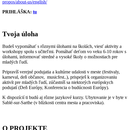
propos/about-us/english/
PRIHLÁŠKA:
tu
Tvoja úloha
Budeš vypomáhať s rôznymi úlohami na školách, viesť aktivity a
workshopy spolu s učiteľmi. Pomáhať deťom vo veku 6-10 rokov s
úlohami, informovať stredné a vysoké školy o možnostiach pre
mladých ľudí.
Pripravíš verejné podujatia a kultúrne udalosti v meste (festivaly,
karneval, deň občanov, musicfest..), prispeješ k organizovaniu
aktivít pre mladých ľudí, zúčastníš sa niektorých európskych
podujatí (Deň Európy, Konferencia o budúcnosti Európy).
K dispozícií ti budú aj rôzne jazykové kurzy. Ubytovanie je v byte v
Sablé-sur-Sarthe (v blízkosti centra mesta a pracoviska).
O PROJEKTE