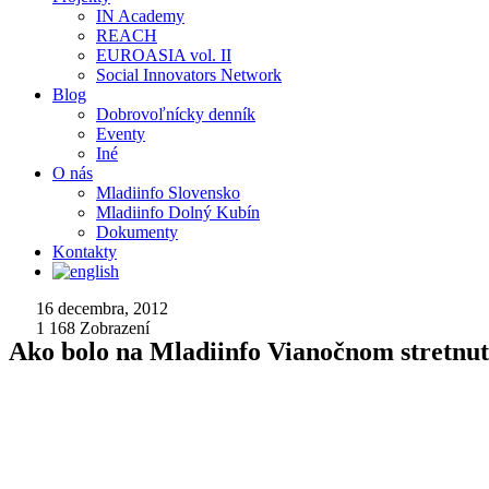
IN Academy
REACH
EUROASIA vol. II
Social Innovators Network
Blog
Dobrovoľnícky denník
Eventy
Iné
O nás
Mladiinfo Slovensko
Mladiinfo Dolný Kubín
Dokumenty
Kontakty
16 decembra, 2012
1 168
Zobrazení
Ako bolo na Mladiinfo Vianočnom stretnut