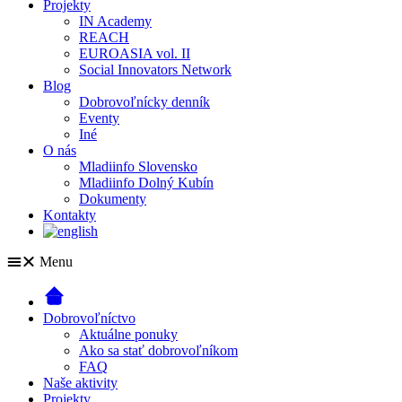
Projekty
IN Academy
REACH
EUROASIA vol. II
Social Innovators Network
Blog
Dobrovoľnícky denník
Eventy
Iné
O nás
Mladiinfo Slovensko
Mladiinfo Dolný Kubín
Dokumenty
Kontakty
Menu
Dobrovoľníctvo
Aktuálne ponuky
Ako sa stať dobrovoľníkom
FAQ
Naše aktivity
Projekty