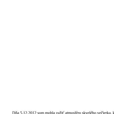
Dňa 5.12.2012 som mohla zažiť atmosféru skvelého večierka, kd