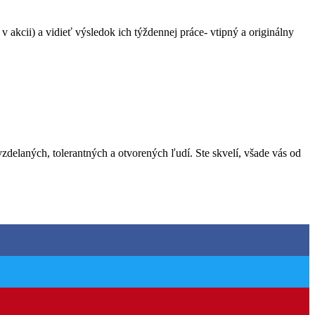
akcii) a vidieť výsledok ich týždennej práce- vtipný a originálny
elaných, tolerantných a otvorených ľudí. Ste skvelí, všade vás od