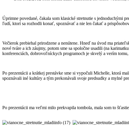
Úprimne povedané, čakala som klasické stretnutie s jednoduchými p
ľudí, ktorí sa rozhodli konať, spoznávať a nie len čakať a prispôsob
Večierok prebiehal prirodzene a nenútene. Hneď na úvod ma priateľsk
nové tváre a ich záujmy, potom sme sa spoločne usadili (na karimatku,
konferenciách, dobrovoľníckych programoch je skvelý a verím tomu, ž
Po prezentácii a krátkej prestávke sme si vypočuli Michelle, ktorá m
spoznávali iné kultúry a tým prekonávali svoje predsudky a mylné p
Po prezentácii ma veľmi milo prekvapila tombola, mala som to šťasti