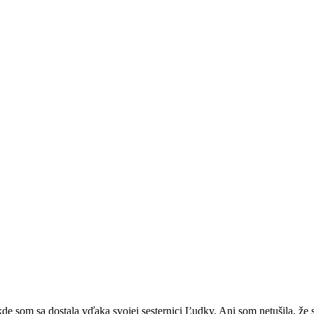
e som sa dostala vďaka svojej sesternici Ľudky. Ani som netušila, že 