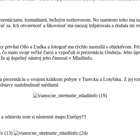
rezentáciami, formalitami, bežným rozhovorom. No namiesto toho ma 
ovať sa. Ich otvorenosť a šikovnosť ma naozaj inšpirovala a dodala mi v
y privítal Oňo a Ľudka a fotograf ma rýchlo nastrašil s objektívom. P
 čo malo svoje veľké čaro) a vypočuli si prezentáciu Ondreja. Jeho úpr
e aj úspešný nástroj jeho činnosti v Mladiinfo.
ala prezentáciu o svojom krátkom pobyte v Turecku a Lotyšsku. Z jej roz
redstavy nadobudnuté médiami.
e a odniesla som si nástennú mapu Európy!!!