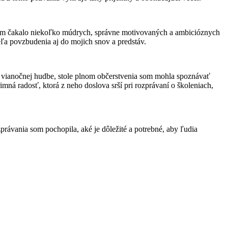
tam čakalo niekoľko múdrych, správne motivovaných a ambicióznych
eľa povzbudenia aj do mojich snov a predstáv.
ri vianočnej hudbe, stole plnom občerstvenia som mohla spoznávať
imná radosť, ktorá z neho doslova srší pri rozprávaní o školeniach,
právania som pochopila, aké je dôležité a potrebné, aby ľudia