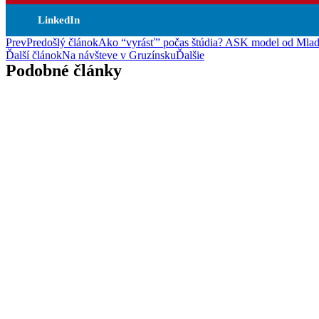
LinkedIn
Prev
Predošlý článok
Ako “vyrásť” počas štúdia? ASK model od Mlad
Ďalší článok
Na návšteve v Gruzínsku
Ďalšie
Podobné články