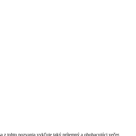
sa z tohto pozvania vykľuje taký príjemný a obohacujúci večer.