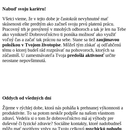
Nabuď svoju kariéru!
Všetci vieme, že v tejto dobe je častokrát nevyhnutné mať
skúsenosti ešte predtým ako začneš svoju prvú platenú prácu.
Pracovný trh je presýtený v mnohých odboroch a tak je len na Tebe
ako vynikneš! Dobrovoľníctvo ti ponúka možnosť ako využiť
voľný čas a začať tak prácou na sebe. Stane sa tiež
zaujímavou
položkou v Tvojom životopise
. Môžeš tým získať aj odľahčenú
tému o ktorej budeš rád rozprávať na pohovoroch, ktorých sa
zúčastníš. U zamestnávateľa Tvoja
predošlá aktívnosť
určite
neostane nepovšimnutá.
Oddych od všedných dní
Žijeme v rýchlej dobe, ktorá nás poháňa k prehnanej výkonnosti a
produktivite. To sa potom neskôr podpíše na našom vlastnom
zdraví. Vedel/a si o tom že dobrovoľníctvo má aj výhody pre
duševné či fyzické zdravie? Sociálne kontakty, ktoré nadobudneš
môžu mať pozitívny vplyv na Tvoju celkovú
psychickú pohodu
.