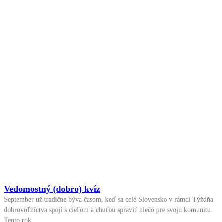
Vedomostný (dobro) kvíz
September už tradične býva časom, keď sa celé Slovensko v rámci Týždňa
dobrovoľníctva spojí s cieľom a chuťou spraviť niečo pre svoju komunitu.
Tento rok