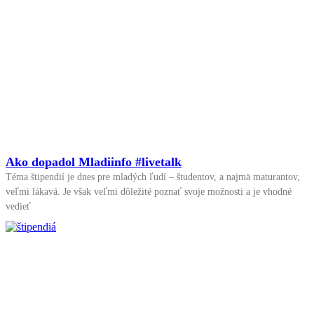
Ako dopadol Mladiinfo #livetalk
Téma štipendií je dnes pre mladých ľudí – študentov, a najmä maturantov,
veľmi lákavá. Je však veľmi dôležité poznať svoje možnosti a je vhodné
vedieť