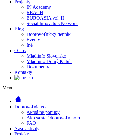
Projekty
IN Academy
REACH
EUROASIA vol. II
Social Innovators Network
Blog
Dobrovoľnícky denník
Eventy
Iné
O nás
Mladiinfo Slovensko
Mladiinfo Dolný Kubín
Dokumenty
Kontakty
Menu
Dobrovoľníctvo
Aktuálne ponuky
Ako sa stať dobrovoľníkom
FAQ
Naše aktivity
Projekty