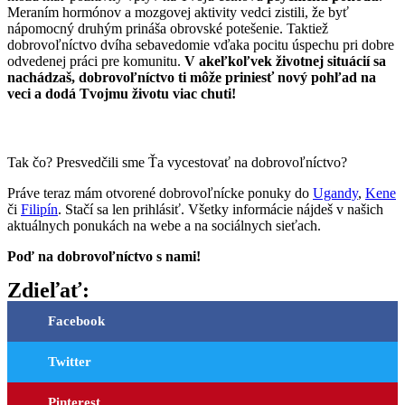
Meraním hormónov a mozgovej aktivity vedci zistili, že byť
nápomocný druhým prináša obrovské potešenie. Taktiež
dobrovoľníctvo dvíha sebavedomie vďaka pocitu úspechu pri dobre
odvedenej práci pre komunitu.
V akeľkoľvek životnej situácií sa
nachádzaš, dobrovoľníctvo ti môže priniesť nový pohľad na
veci a dodá Tvojmu životu viac chuti!
Tak čo? Presvedčili sme Ťa vycestovať na dobrovoľníctvo?
Práve teraz mám otvorené dobrovoľnícke ponuky do
Ugandy
,
Kene
či
Filipín
. Stačí sa len prihlásiť. Všetky informácie nájdeš v našich
aktuálnych ponukách na webe a na sociálnych sieťach.
Poď na dobrovoľníctvo s nami!
Zdieľať:
Facebook
Twitter
Pinterest