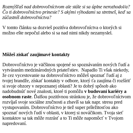
Rozmýšľaš nad dobrovoľníctvom ale stále si sa úplne nerozhodol/a?
Čo ti dobrovoľníctvo prinesie? S akými výhodami sa stretneš, keď sa
zúčastníš dobrovoľníctva?
V tomto článku sa dozvieš pozitíva dobrovoľníctva o ktorých si
možno ešte nepočul alebo si sa nad nimi nikdy nezamyslel.
Môžeš získať zaujímavé kontakty
Dobrovoľníctvo je väčšinou spojené so spoznávaním nových ľudí a
vytváraním medzinárodných priateľstiev. Napadlo Ti však niekedy,
že cez vycestovanie na dobrovoľníctvo môžeš spoznať ľudí aj z
tvojej brandže, získať kontakty v odbore, ktorý ťa zaujíma či rozšíriť
si svoje obzory v nepoznanej oblasti? Je to dobrý spôsob ako
nadobudnúť nové znalosti, ktoré ti pomôžu
v budovaní kariéry a
osobnom raste
. Ďalšou pozitívnou stránkou je, že dobrovoľníctvom
rozvíjaš svoje sociálne zručnosti a zbavíš sa tak napr. stresu pred
vystupovaním. Dobrovoľníctvo je tiež super príležitosťou ako
spoznať nových ľudí v oblasti, v ktorej si nováčikom. Tvoja sieť
kontaktov sa tak môže rozrásť a to Ti môže napomôcť v Tvojom
napredovaní.