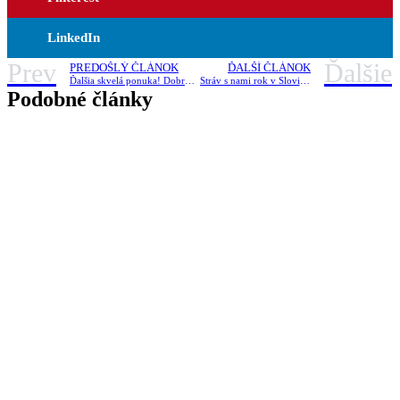
LinkedIn
Prev
Ďalšie
PREDOŠLÝ ČLÁNOK
ĎALŠÍ ČLÁNOK
Ďalšia skvelá ponuka! Dobrovoľníctvo v Ugande
Stráv s nami rok v Slovinsku!
Podobné články