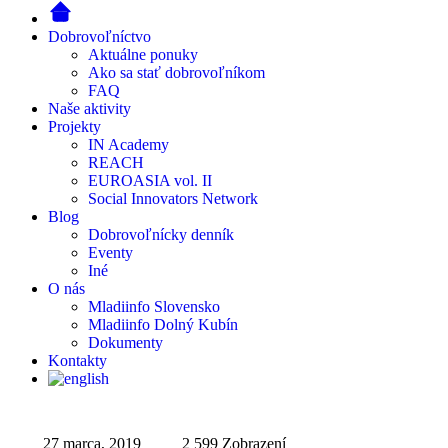
Dobrovoľníctvo
Aktuálne ponuky
Ako sa stať dobrovoľníkom
FAQ
Naše aktivity
Projekty
IN Academy
REACH
EUROASIA vol. II
Social Innovators Network
Blog
Dobrovoľnícky denník
Eventy
Iné
O nás
Mladiinfo Slovensko
Mladiinfo Dolný Kubín
Dokumenty
Kontakty
27 marca, 2019
2 599
Zobrazení