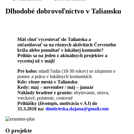
Dlhodobé dobrovoľníctvo v Taliansku
Máš chuť vycestovať do Talianska a
zúčastňovať sa na rôznych aktivitách Červeného
kríža alebo pomáhať v lokálnej komunite?
Prihlás sa na jeden z aktuálnych projektov a
vycestuj už v máji!
Pre koho:
mladí ľudia (18-30 rokov) so záujmom o
pomoc a prácu v lokálnych komunitách
Kde: rôzne mestá v Taliansku
Kedy: máj – november / máj – január
Náklady hradené z grantu:
ubytovanie, strava,
vreckové, poistenie, cestovné
Prihlášky (životopis, motivácia v AJ) do
31.3.2018 na:
dimitrieska.dajana@gmail.com
O projekte