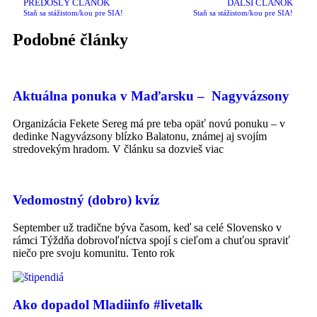
PREDOŠLÝ ČLÁNOK
ĎALŠÍ ČLÁNOK
Staň sa stážistom/kou pre SIA!
Staň sa stážistom/kou pre SIA!
Podobné články
Aktuálna ponuka v Maďarsku – Nagyvázsony
Organizácia Fekete Sereg má pre teba opäť novú ponuku – v
dedinke Nagyvázsony blízko Balatonu, známej aj svojím
stredovekým hradom. V článku sa dozvieš viac
Vedomostný (dobro) kvíz
September už tradične býva časom, keď sa celé Slovensko v
rámci Týždňa dobrovoľníctva spojí s cieľom a chuťou spraviť
niečo pre svoju komunitu. Tento rok
Ako dopadol Mladiinfo #livetalk