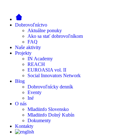
Dobrovoľníctvo
Aktuálne ponuky
Ako sa stať dobrovoľníkom
FAQ
Naše aktivity
Projekty
IN Academy
REACH
EUROASIA vol. II
Social Innovators Network
Blog
Dobrovoľnícky denník
Eventy
Iné
O nás
Mladiinfo Slovensko
Mladiinfo Dolný Kubín
Dokumenty
Kontakty