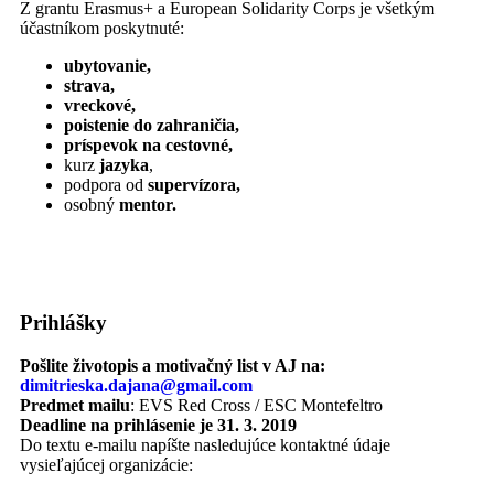
Z grantu Erasmus+ a European Solidarity Corps je všetkým
účastníkom poskytnuté:
ubytovanie,
strava,
vreckové,
poistenie do zahraničia,
príspevok na cestovné,
kurz
jazyka
,
podpora od
supervízora,
osobný
mentor.
Prihlášky
Pošlite životopis a motivačný list v AJ na:
dimitrieska.dajana@gmail.com
Predmet mailu
: EVS Red Cross / ESC Montefeltro
Deadline na prihlásenie je 31. 3. 2019
Do textu e-mailu napíšte nasledujúce kontaktné údaje
vysieľajúcej organizácie: