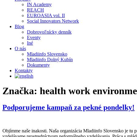
IN Academy
REACH
EUROASIA vol. II
Social Innovators Network
Blog
Dobrovoľnícky denník
Eventy
Iné
O nás
Mladiinfo Slovensko
Mladiinfo Dolný Kubín
Dokumenty
Kontakty
Značka:
health work environme
Podporujeme kampaň za pekné pondelky!
Objímme naše inakosti. Naša organizácia Mladiinfo Slovensko je tu p
vzdelávame prostredníctvom neformálneho vzdelávania. Práca s mláde