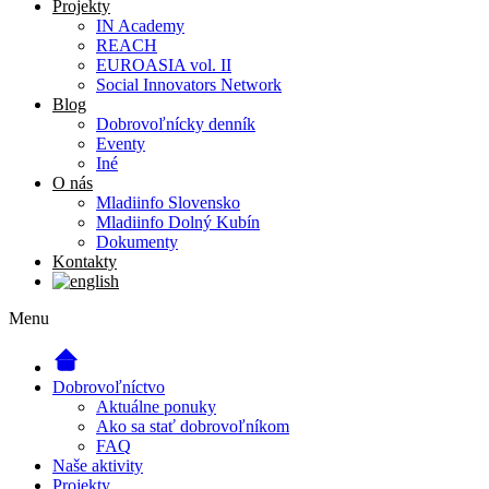
Projekty
IN Academy
REACH
EUROASIA vol. II
Social Innovators Network
Blog
Dobrovoľnícky denník
Eventy
Iné
O nás
Mladiinfo Slovensko
Mladiinfo Dolný Kubín
Dokumenty
Kontakty
Menu
Dobrovoľníctvo
Aktuálne ponuky
Ako sa stať dobrovoľníkom
FAQ
Naše aktivity
Projekty