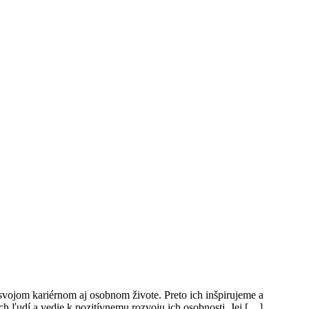
svojom kariérnom aj osobnom živote. Preto ich inšpirujeme a
 ľudí a vedie k pozitívnemu rozvoju ich osobnosti. Jej […]