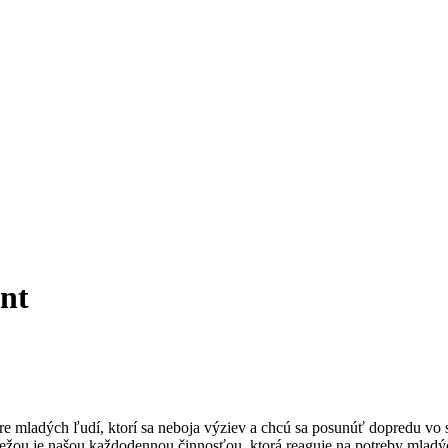
nt
re mladých ľudí, ktorí sa neboja výziev a chcú sa posunúť dopredu vo 
žou je našou každodennou činnosťou, ktorá reaguje na potreby mladých