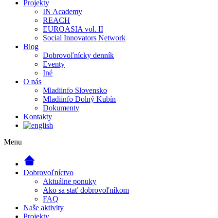
Projekty
IN Academy
REACH
EUROASIA vol. II
Social Innovators Network
Blog
Dobrovoľnícky denník
Eventy
Iné
O nás
Mladiinfo Slovensko
Mladiinfo Dolný Kubín
Dokumenty
Kontakty
Menu
Dobrovoľníctvo
Aktuálne ponuky
Ako sa stať dobrovoľníkom
FAQ
Naše aktivity
Projekty