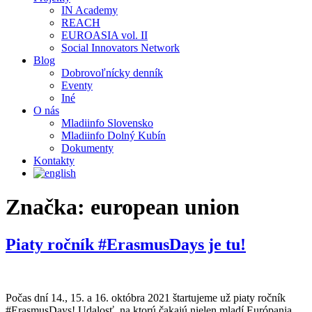
IN Academy
REACH
EUROASIA vol. II
Social Innovators Network
Blog
Dobrovoľnícky denník
Eventy
Iné
O nás
Mladiinfo Slovensko
Mladiinfo Dolný Kubín
Dokumenty
Kontakty
Značka:
european union
Piaty ročník #ErasmusDays je tu!
Počas dní 14., 15. a 16. októbra 2021 štartujeme už piaty ročník
#ErasmusDays! Udalosť, na ktorú čakajú nielen mladí Európania,