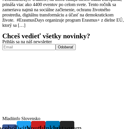
prináša viac ako 4400 eventov po celom svete. Tento ročník sa
zameriava najmä na sociálne začlenenie, ochranu životného
prostredia, digitálnu transformáciu a účasť na demokratickom
živote. #ErasmusDays organizuje program Erasmus+ z dielne EÚ,
ktorý sa […]
Chceš vedieť všetky novinky?
Prihlás sa na náš newsletter
Mladiinfo Slovensko
acebook-
Twitter
Youtube
Linkedin
Instagram