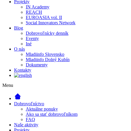
Projekty
IN Academy
REACH
EUROASIA vol. II
Social Innovators Network
Blog
Dobrovoľnícky denník
Eventy
Iné
O nás
Mladiinfo Slovensko
Mladiinfo Dolný Kubín
Dokumenty
Kontakty
Menu
Dobrovoľníctvo
Aktuálne ponuky
Ako sa stať dobrovoľníkom
FAQ
Naše aktivity
Projekty