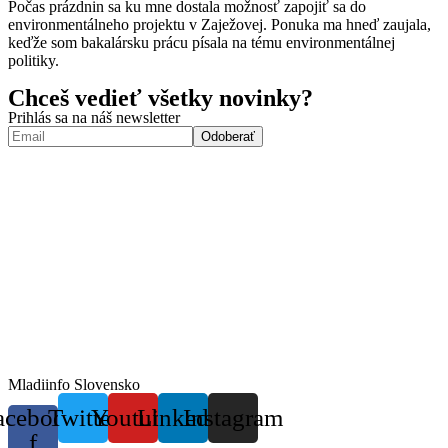
Počas prázdnin sa ku mne dostala možnosť zapojiť sa do
environmentálneho projektu v Zaježovej. Ponuka ma hneď zaujala,
keďže som bakalársku prácu písala na tému environmentálnej
politiky.
Chceš vedieť všetky novinky?
Prihlás sa na náš newsletter
Mladiinfo Slovensko
acebook-
Twitter
Youtube
Linkedin
Instagram
f