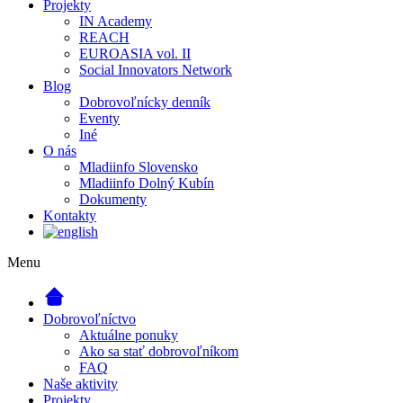
Projekty
IN Academy
REACH
EUROASIA vol. II
Social Innovators Network
Blog
Dobrovoľnícky denník
Eventy
Iné
O nás
Mladiinfo Slovensko
Mladiinfo Dolný Kubín
Dokumenty
Kontakty
Menu
Dobrovoľníctvo
Aktuálne ponuky
Ako sa stať dobrovoľníkom
FAQ
Naše aktivity
Projekty