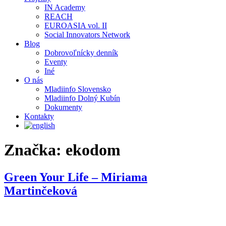
IN Academy
REACH
EUROASIA vol. II
Social Innovators Network
Blog
Dobrovoľnícky denník
Eventy
Iné
O nás
Mladiinfo Slovensko
Mladiinfo Dolný Kubín
Dokumenty
Kontakty
Značka:
ekodom
Green Your Life – Miriama
Martinčeková