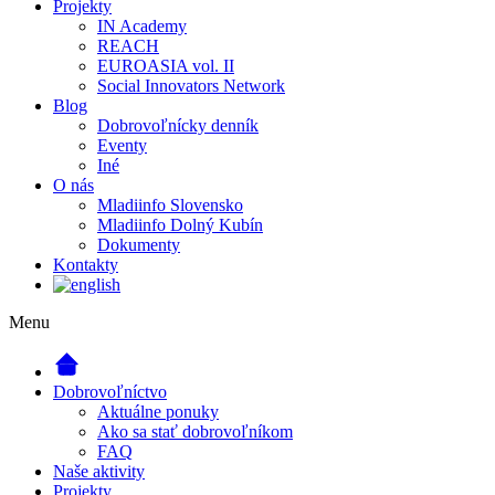
Projekty
IN Academy
REACH
EUROASIA vol. II
Social Innovators Network
Blog
Dobrovoľnícky denník
Eventy
Iné
O nás
Mladiinfo Slovensko
Mladiinfo Dolný Kubín
Dokumenty
Kontakty
Menu
Dobrovoľníctvo
Aktuálne ponuky
Ako sa stať dobrovoľníkom
FAQ
Naše aktivity
Projekty