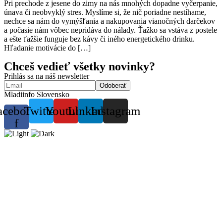
Pri prechode z jesene do zimy na nás mnohých dopadne vyčerpanie,
únava či neobvyklý stres. Myslíme si, že nič poriadne nestíhame,
nechce sa nám do vymýšľania a nakupovania vianočných darčekov
a počasie nám vôbec nepridáva do nálady. Ťažko sa vstáva z postele
a ešte ťažšie funguje bez kávy či iného energetického drinku.
Hľadanie motivácie do […]
Chceš vedieť všetky novinky?
Prihlás sa na náš newsletter
Mladiinfo Slovensko
acebook-
Twitter
Youtube
Linkedin
Instagram
f