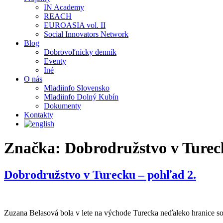
IN Academy
REACH
EUROASIA vol. II
Social Innovators Network
Blog
Dobrovoľnícky denník
Eventy
Iné
O nás
Mladiinfo Slovensko
Mladiinfo Dolný Kubín
Dokumenty
Kontakty
Značka:
Dobrodružstvo v Ture
Dobrodružstvo v Turecku – pohľad 2.
Zuzana Belasová bola v lete na východe Turecka neďaleko hranice so 