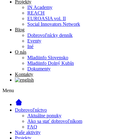
Projekty
IN Academy
REACH
EUROASIA vol. II
Social Innovators Network
Blog
Dobrovoľnícky denník
Eventy
Iné
O nás
Mladiinfo Slovensko
Mladiinfo Dolný Kubín
Dokumenty
Kontakty
Menu
Dobrovoľníctvo
Aktuálne ponuky
Ako sa stať dobrovoľníkom
FAQ
Naše aktivity
Projekty