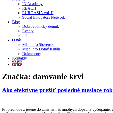
IN Academy
REACH
EUROASIA vol. II
Social Innovators Network
Blog
Dobrovoľnícky denník
Eventy
Iné
O nás
Mladiinfo Slovensko
Mladiinfo Dolný Kubín
Dokumenty
Kontakty
Značka:
darovanie krvi
Ako efektívne prežiť posledné mesiace rok
Pri prechode z jesene do zimy na nás mnohých dopadne vyčerpanie, ú