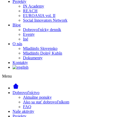
Projekty
IN Academy
REACH
EUROASIA vol. II
Social Innovators Network
Blog
Dobrovoľnícky denník
Eventy
Iné
O nás
Mladiinfo Slovensko
Mladiinfo Dolný Kubín
Dokumenty
Kontakty
Menu
Dobrovoľníctvo
Aktuálne ponuky
Ako sa stať dobrovoľníkom
FAQ
Naše aktivity
Projekty