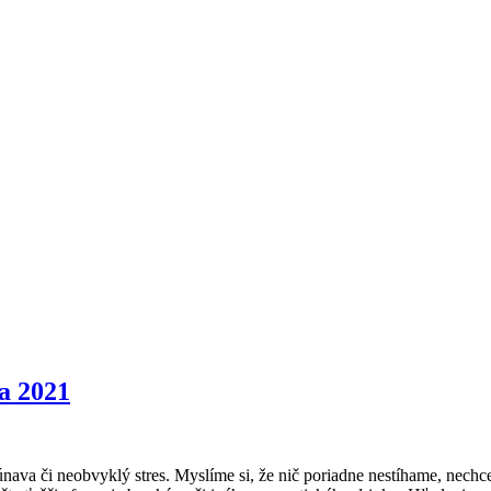
a 2021
nava či neobvyklý stres. Myslíme si, že nič poriadne nestíhame, nec