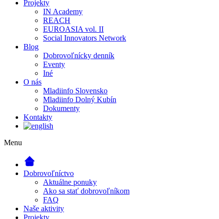
Projekty
IN Academy
REACH
EUROASIA vol. II
Social Innovators Network
Blog
Dobrovoľnícky denník
Eventy
Iné
O nás
Mladiinfo Slovensko
Mladiinfo Dolný Kubín
Dokumenty
Kontakty
Menu
Dobrovoľníctvo
Aktuálne ponuky
Ako sa stať dobrovoľníkom
FAQ
Naše aktivity
Projekty