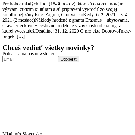
Pre koho: mladých ľudí (18-30 rokov), ktorí sú otvorení novým
výzvam, cudzím kultúram a sú pripravení vykročiť zo svojej
komfortnej zóny.Kde: Zagreb, ChorvátskoKedy: 6. 2. 2021 – 3. 4.
2021 (2 mesiace)Náklady hradené z grantu Erasmus+: ubytovanie,
strava, vreckové + cestovné pridelené v závislosti od krajiny, z
ktorej vycestuješ.Deadline: 31. 12. 2020 O projekte Dobrovoľnícky
projekt […]
Chceš vedieť všetky novinky?
Prihlás sa na náš newsletter
Mladiinfo Slovensko