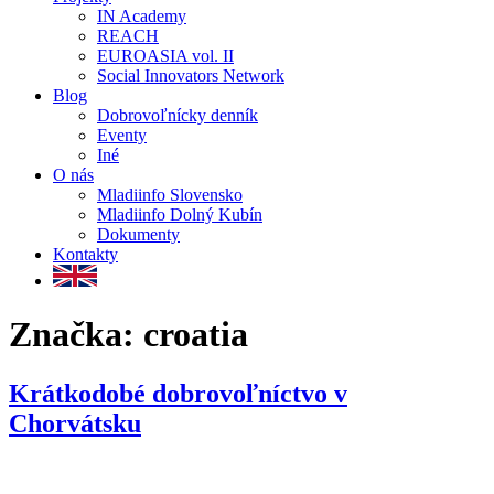
IN Academy
REACH
EUROASIA vol. II
Social Innovators Network
Blog
Dobrovoľnícky denník
Eventy
Iné
O nás
Mladiinfo Slovensko
Mladiinfo Dolný Kubín
Dokumenty
Kontakty
Značka:
croatia
Krátkodobé dobrovoľníctvo v
Chorvátsku