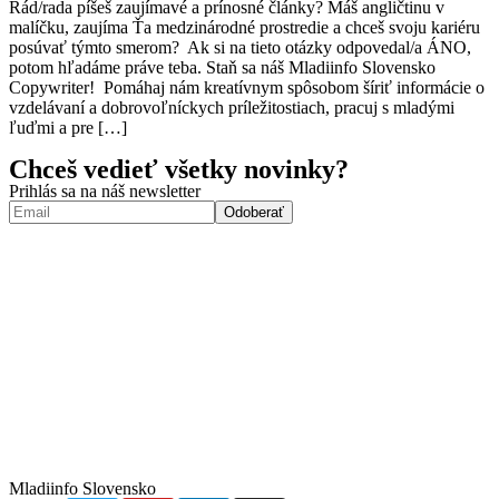
Rád/rada píšeš zaujímavé a prínosné články? Máš angličtinu v
malíčku, zaujíma Ťa medzinárodné prostredie a chceš svoju kariéru
posúvať týmto smerom? Ak si na tieto otázky odpovedal/a ÁNO,
potom hľadáme práve teba. Staň sa náš Mladiinfo Slovensko
Copywriter! Pomáhaj nám kreatívnym spôsobom šíriť informácie o
vzdelávaní a dobrovoľníckych príležitostiach, pracuj s mladými
ľuďmi a pre […]
Chceš vedieť všetky novinky?
Prihlás sa na náš newsletter
Mladiinfo Slovensko