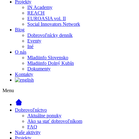
Projekty
IN Academy
REACH
EUROASIA vol. II
Social Innovators Network
Blog
Dobrovoľnícky denník
Eventy
Iné
O nás
Mladiinfo Slovensko
Mladiinfo Dolný Kubín
Dokumenty
Kontakty
Menu
Dobrovoľníctvo
Aktuálne ponuky
Ako sa stať dobrovoľníkom
FAQ
Naše aktivity
Projekty