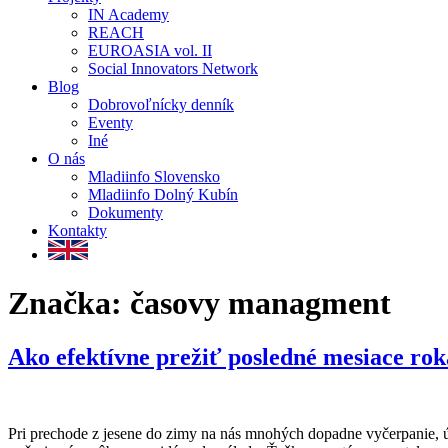
IN Academy
REACH
EUROASIA vol. II
Social Innovators Network
Blog
Dobrovoľnícky denník
Eventy
Iné
O nás
Mladiinfo Slovensko
Mladiinfo Dolný Kubín
Dokumenty
Kontakty
Značka:
časovy managment
Ako efektívne prežiť posledné mesiace rok
Pri prechode z jesene do zimy na nás mnohých dopadne vyčerpanie, ú