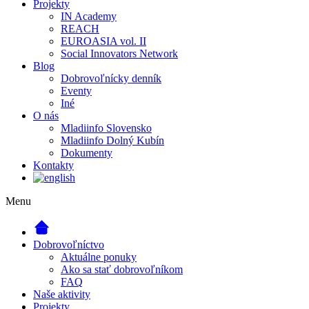
Projekty
IN Academy
REACH
EUROASIA vol. II
Social Innovators Network
Blog
Dobrovoľnícky denník
Eventy
Iné
O nás
Mladiinfo Slovensko
Mladiinfo Dolný Kubín
Dokumenty
Kontakty
Menu
Dobrovoľníctvo
Aktuálne ponuky
Ako sa stať dobrovoľníkom
FAQ
Naše aktivity
Projekty