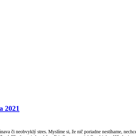
a 2021
nava či neobvyklý stres. Myslíme si, že nič poriadne nestíhame, nec