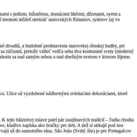
nkami s jedlom, bižutériou, domácimi likérmi, džemami, syrmi a
 mestom môžeš stretnúť starovekých Rimanov, rytierov (aj vo
é divadlá, a hudobné predstavenia starovekej rímskej hudby, pri
o sa zúčastní, pretože vidieť vedľa seba dva kontrastné svety (moderný
zamysleniu sa nad samým sebou a nad dnešným svetom v ktorom žijeme.
avu. Ulice sú vyzdobené nádhernými svietiacimi dekoráciami, ktoré
 tejto bláznivej oslave patrí pár zaujímavých tradícií – ľudia chodia
kladivo zapíska ako hračky pre deti. A tiež si strkajú pod nos
rvajú až do samotného rána. São João (Svätý Ján) je pre Portugalcov