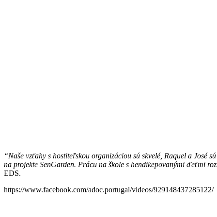
“Naše vzťahy s hostiteľskou organizáciou sú skvelé, Raquel a José s
na projekte SenGarden. Prácu na škole s hendikepovanými ďeťmi ro
EDS.
https://www.facebook.com/adoc.portugal/videos/929148437285122/