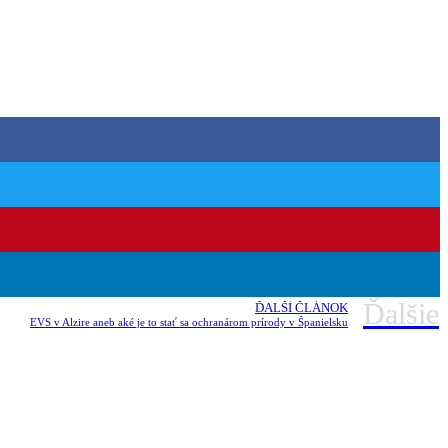
Ďalšie
ĎALŠÍ ČLÁNOK
EVS v Alzire aneb aké je to stať sa ochranárom prírody v Španielsku