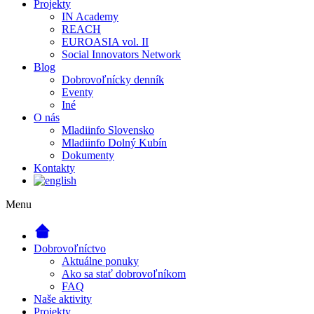
Projekty
IN Academy
REACH
EUROASIA vol. II
Social Innovators Network
Blog
Dobrovoľnícky denník
Eventy
Iné
O nás
Mladiinfo Slovensko
Mladiinfo Dolný Kubín
Dokumenty
Kontakty
Menu
Dobrovoľníctvo
Aktuálne ponuky
Ako sa stať dobrovoľníkom
FAQ
Naše aktivity
Projekty