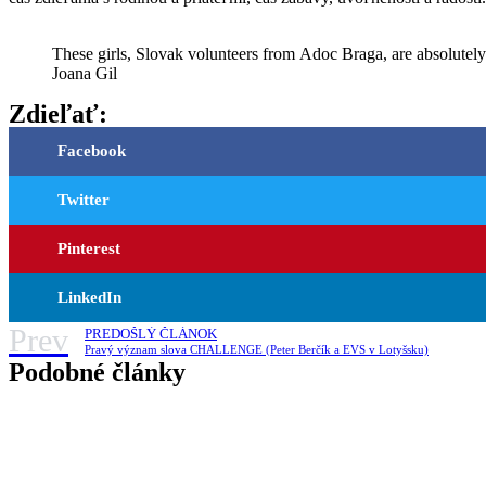
These girls, Slovak volunteers from Adoc Braga, are absolutel
Joana Gil
Zdieľať:
Facebook
Twitter
Pinterest
LinkedIn
Prev
PREDOŠLÝ ČLÁNOK
Pravý význam slova CHALLENGE (Peter Berčík a EVS v Lotyšsku)
Podobné články