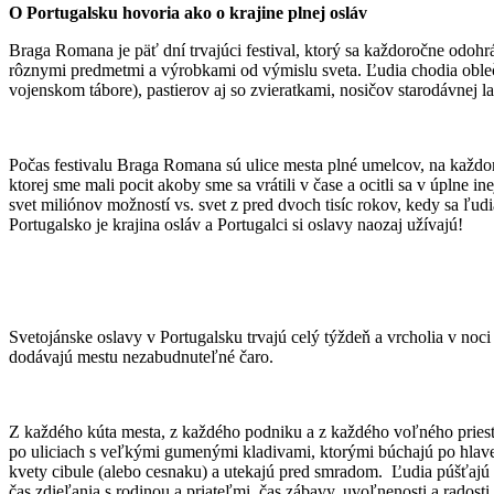
O Portugalsku hovoria ako o krajine plnej osláv
Braga Romana je päť dní trvajúci festival, ktorý sa každoročne odo
rôznymi predmetmi a výrobkami od výmislu sveta. Ľudia chodia obleč
vojenskom tábore), pastierov aj so zvieratkami, nosičov starodávnej l
Počas festivalu Braga Romana sú ulice mesta plné umelcov, na každom
ktorej sme mali pocit akoby sme sa vrátili v čase a ocitli sa v úplne 
svet miliónov možností vs. svet z pred dvoch tisíc rokov, kedy sa ľu
Portugalsko je krajina osláv a Portugalci si oslavy naozaj užívajú!
Svetojánske oslavy v Portugalsku trvajú celý týždeň a vrcholia v noc
dodávajú mestu nezabudnuteľné čaro.
Z každého kúta mesta, z každého podniku a z každého voľného priestran
po uliciach s veľkými gumenými kladivami, ktorými búchajú po hlave 
kvety cibule (alebo cesnaku) a utekajú pred smradom. Ľudia púšťajú 
čas zdieľania s rodinou a priateľmi, čas zábavy, uvoľnenosti a radosti.