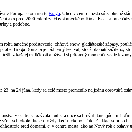
hráva v Portugalskom meste
Braga
. Ulice v centre mesta sú zaplnené stá
ení ako pred 2000 rokmi za čias starovekého Ríma. Keď sa prechádzaš
atríny a podobne.
 rohu tanečné predstavenia, ohňové show, gladiátorské zápasy, pouličn
inej dobe. Braga Romana je nádherný festival, ktorý obohatí každého, kt
dia tešili z každej maličkosti a užívali si prítomný moment), vedie k 
i z 23. na 24 júna, kedy sa celé mesto premenilo na jednu obrovskú osl
stva v centre sa ozývala hudba a ulice sa hmýrili tancujúcimi ľuďmi. K
všetkých okoloidúcich. Vždy, keď niekoho “ťukneš” kladivom po hlave, 
ohňostroje pred domami, aj v centre mesta, ako na Nový rok a oslavy t